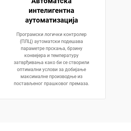
Автоматска
интелигентна
аутоматизација
Програмски логички контролер
(ПЛЦ) аутоматски подешава
параметре прскања, брзину
конвејера и температуру
затврђивања како би се створили
оптимални услови за добијање
максималне производње из
постављеног прашковог премаза.