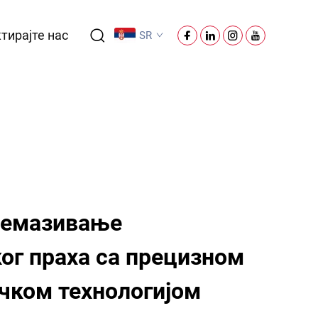
тирајте нас
SR
ремазивање
ог праха са прецизном
чком технологијом