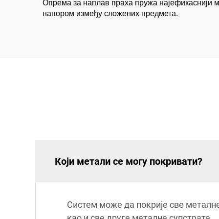
Опрема за наплав праха пружа најефикаснији 
напором између сложених предмета.
Који метали се могу покривати?
Систем може да покрије све металне
као и све друге металне супстрате.