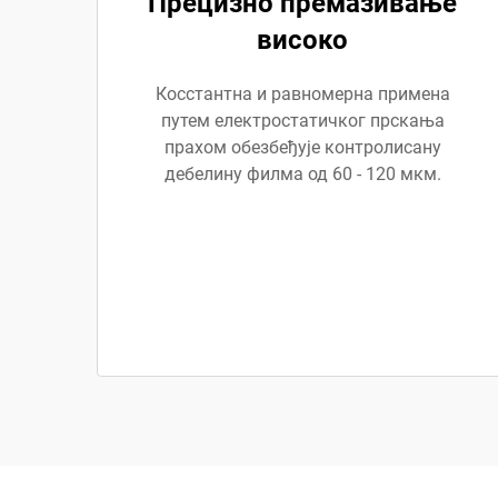
Прецизно премазивање
високо
Косстантна и равномерна примена
путем електростатичког прскања
прахом обезбеђује контролисану
дебелину филма од 60 - 120 мкм.