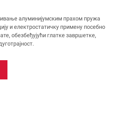
ивање алуминијумским прахом пружа
ију и електростатичку примену посебно
ате, обезбеђујући глатке завршетке,
дуготрајност.