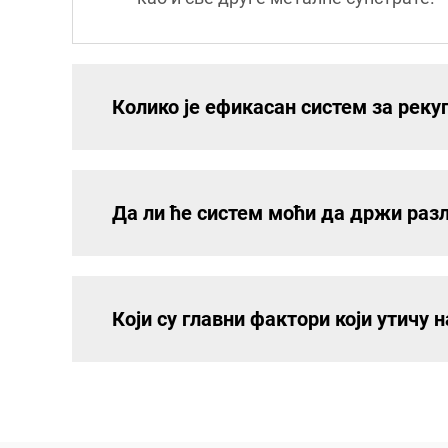
Колико је ефикасан систем за рек
Да ли ће систем моћи да држи раз
Који су главни фактори који утичу