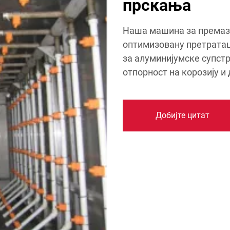
прскања
Наша машина за премаз
оптимизовану претратац
за алуминијумске супстр
отпорност на корозију и 
Добијте цитат