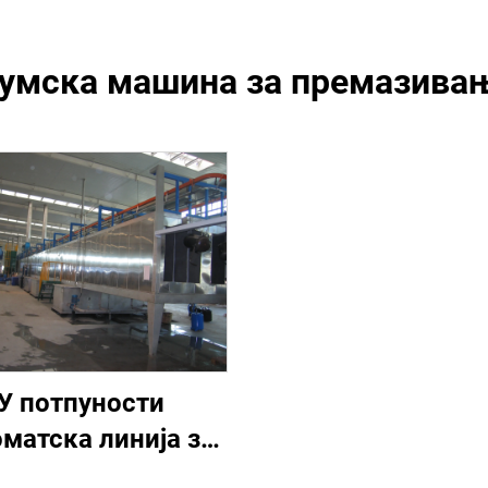
умска машина за премазива
У потпуности
оматска линија за
аплав праха за