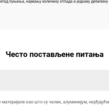
метод пуњења, најмању количину отпада и једнаку дебели
Често постављене питања
 материјале као што су челик, алуминијум, нерђајућ