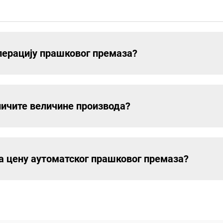
уперацију прашковог премаза?
личите величине производа?
 на цену аутоматског прашковог премаза?