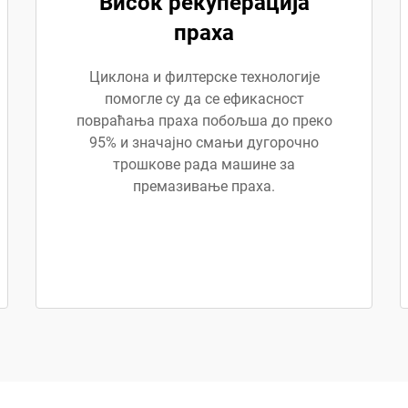
Висок рекуперација
праха
Циклона и филтерске технологије
помогле су да се ефикасност
повраћања праха побољша до преко
95% и значајно смањи дугорочно
трошкове рада машине за
премазивање праха.