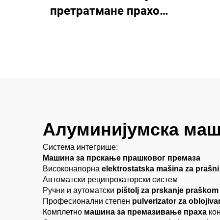
ме
претратмане прахом
за прскање
Алуминијумска маш
Система интегрише:
Машина за прскање прашковог премаза
Високонапорна
elektrostatska mašina za prašni
Автоматски реципрокаторски систем
Ручни и аутоматски
pištolj za prskanje praškom
Професионални степен
pulverizator za oblojiv
Комплетно
машина за премазивање праха
ко