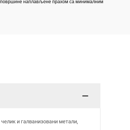
ну површине наплављене прахом са минималним
и челик и галванизовани метали,