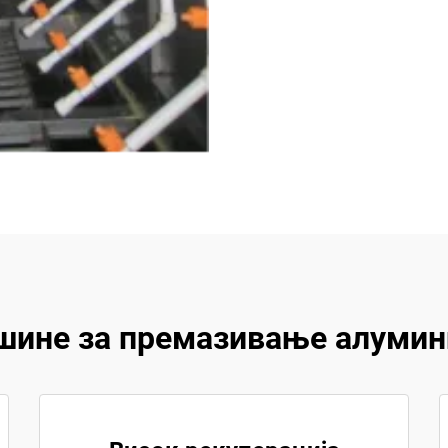
шине за премазивање алумини