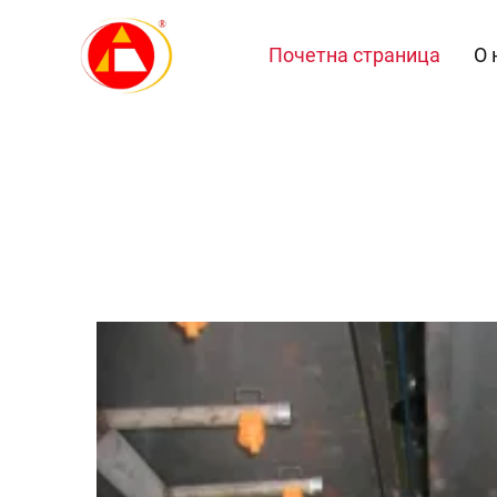
Почетна страница
О 