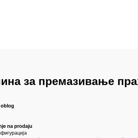
талне површине
ина за премазивање пр
 oblog
anje na prodaju
нфигурација