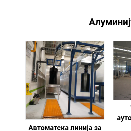
Алуминиј
аут
н
Автоматска линија за