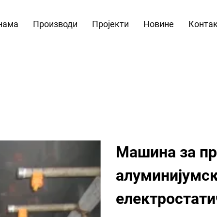
нама
Производи
Пројекти
Новине
Контак
Машина за п
алуминијумск
електростати