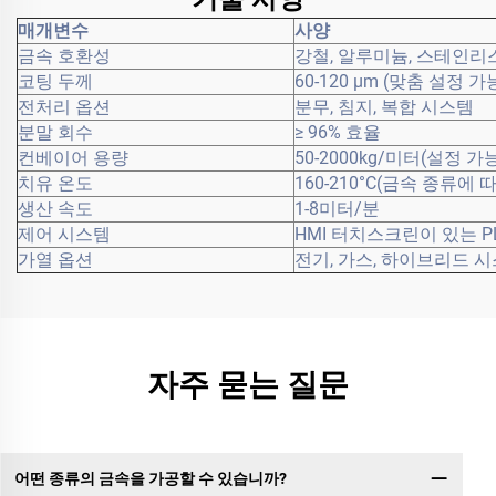
매개변수
사양
금속 호환성
강철, 알루미늄, 스테인리스
코팅 두께
60-120 μm (맞춤 설정 가
전처리 옵션
분무, 침지, 복합 시스템
분말 회수
≥ 96% 효율
컨베이어 용량
50-2000kg/미터(설정 가
치유 온도
160-210°C(금속 종류에 
생산 속도
1-8미터/분
제어 시스템
HMI 터치스크린이 있는 P
가열 옵션
전기, 가스, 하이브리드 
자주 묻는 질문
어떤 종류의 금속을 가공할 수 있습니까?