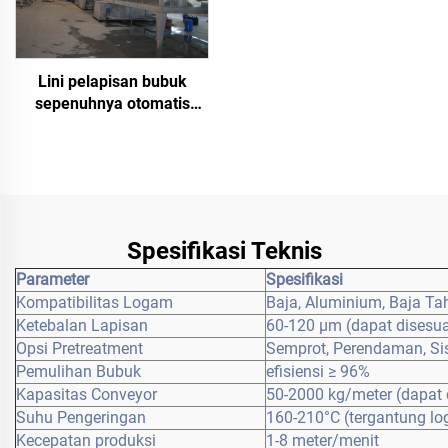
Lini pelapisan bubuk
sepenuhnya otomatis
untuk permukaan logam
Spesifikasi Teknis
Parameter
Spesifikasi
Kompatibilitas Logam
Baja, Aluminium, Baja Ta
Ketebalan Lapisan
60-120 μm (dapat disesu
Opsi Pretreatment
Semprot, Perendaman, S
Pemulihan Bubuk
efisiensi ≥ 96%
Kapasitas Conveyor
50-2000 kg/meter (dapat 
Suhu Pengeringan
160-210°C (tergantung l
Kecepatan produksi
1-8 meter/menit