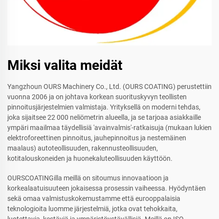
Miksi valita meidät
Yangzhoun OURS Machinery Co., Ltd. (OURS COATING) perustettiin
vuonna 2006 ja on johtava korkean suorituskyvyn teollisten
pinnoitusjärjestelmien valmistaja. Yrityksellä on moderni tehdas,
joka sijaitsee 22 000 neliömetrin alueella, ja se tarjoaa asiakkaille
ympäri maailmaa täydellisiä 'avainvalmis'-ratkaisuja (mukaan lukien
elektroforeettinen pinnoitus, jauhepinnoitus ja nestemäinen
maalaus) autoteollisuuden, rakennusteollisuuden,
kotitalouskoneiden ja huonekaluteollisuuden käyttöön.
OURSCOATINGilla meillä on sitoumus innovaatioon ja
korkealaatuisuuteen jokaisessa prosessin vaiheessa. Hyödyntäen
sekä omaa valmistuskokemustamme että eurooppalaisia
teknologioita luomme järjestelmiä, jotka ovat tehokkaita,