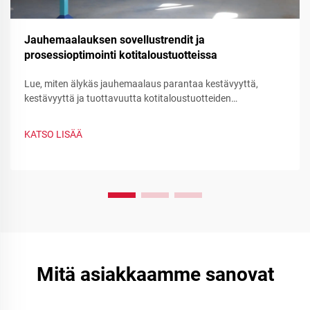
Jauhemaalauksen sovellustrendit ja
prosessioptimointi kotitaloustuotteissa
Lue, miten älykäs jauhemaalaus parantaa kestävyyttä,
kestävyyttä ja tuottavuutta kotitaloustuotteiden
valmistuksessa. Näet vähentymistä jäteeseen, nopean
värinvaihdon ja toiminnollisten jauhemaalauksien hyödyt –
KATSO LISÄÄ
optimoi prosessisi nyt.
Mitä asiakkaamme sanovat