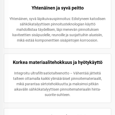
Yhtenäinen ja syvä peitto
Yhtenäinen, syvä läpikuivauspinnoitus: Edistyneen katodisen
sähkökatalyyttisen pinnoitusteknologian käyttö
mahdollistaa täydellisen, läpi menevän pinnoituksen
kaviteettien sisäpuolelle, reunoille ja suojattuihin alueisiin,
mikä estää komponenttien sisäpintojen korroosion.
Korkea materiaalitehokkuus ja hyötykäyttö
Integroitu ultrafiltraatiotalteenotto – Vähentää jätteitä
talteen ottamalla kaikki ylimääräiset pinnoitemateriaalit,
mikä parantaa siirtotehokkuutta ja maksimoi pitkän
aikavälin sähkökatalyyttisen pinnoitemateriaalin hinta-
suorite-suhteen.