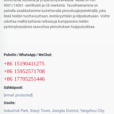
luotettavia, kestäviä ja ympäristöystävällisiä. Meillä on ISO
9001/14001 -sertifiointi ja CE-merkintä. Tavoitteenamme on
palvella asiakkaitamme luotettavalla pinnoitusjärjestelmällä, joka
lisää heidän tuottavuuttaan, kestävyyttään ja kilpailuetuaan. Voitte
odottaa meiltä kattavia ratkaisuja kumppanina teidän
pyrkimyksissänne saavuttaa pinnoituksen huippuluokkaa.
Puhelin / WhatsApp / WeChat:
+86 15190411275
+86 15952571708
+86 17705251446
Sähköposti:
[email protected]
Osoite:
Industrial Park, Xiaoji Town, Jiangdu District, Yangzhou City,