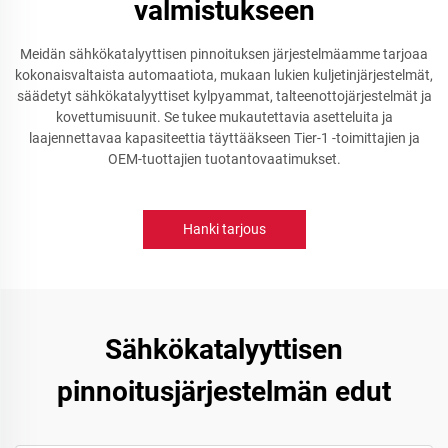
valmistukseen
Meidän sähkökatalyyttisen pinnoituksen järjestelmäamme tarjoaa
kokonaisvaltaista automaatiota, mukaan lukien kuljetinjärjestelmät,
säädetyt sähkökatalyyttiset kylpyammat, talteenottojärjestelmät ja
kovettumisuunit. Se tukee mukautettavia asetteluita ja
laajennettavaa kapasiteettia täyttääkseen Tier-1 -toimittajien ja
OEM-tuottajien tuotantovaatimukset.
Hanki tarjous
Sähkökatalyyttisen
pinnoitusjärjestelmän edut