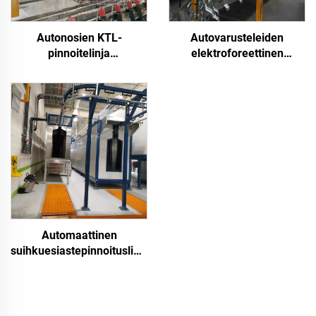
Autonosien KTL-
Autovarusteleiden
pinnoitelinja
elektroforeettinen
elektroforeettiseen
pinnoitejärjestelmä
maalaamiseen
Automaattinen
suihkuesiastepinnoituslinja
jauhepintakäsittelyyn