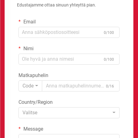
Edustajamme ottaa sinuun yhteyttä pian.
Email
0/100
Nimi
0/100
Matkapuhelin
Code
0/16
Country/Region
Valitse
Message