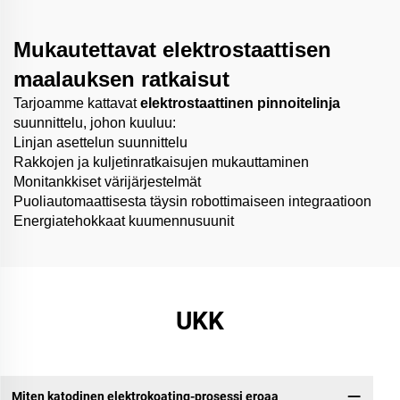
Mukautettavat elektrostaattisen
maalauksen ratkaisut
Tarjoamme kattavat
elektrostaattinen pinnoitelinja
suunnittelu, johon kuuluu:
Linjan asettelun suunnittelu
Rakkojen ja kuljetinratkaisujen mukauttaminen
Monitankkiset värijärjestelmät
Puoliautomaattisesta täysin robottimaiseen integraatioon
Energiatehokkaat kuumennusuunit
UKK
Miten katodinen elektrokoating-prosessi eroaa