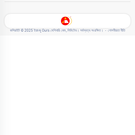
কপিরাইট © 2025 ইয়াংজু Ours মেশিনারি কোং, লিমিটেড। সর্বস্বত্ব সংরক্ষিত। -
গোপনীয়তা নীতি