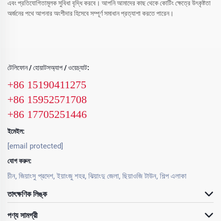
এবং প্রতিযোগিতামূলক সুবিধা বৃদ্ধি করবে। আপনি আমাদের কাছ থেকে কোটিং ক্ষেত্রে উৎকৃষ্টতা
অর্জনের পথে আপনার অংশীদার হিসেবে সম্পূর্ণ সমাধান প্রত্যাশা করতে পারেন।
টেলিফোন / হোয়াটসঅ্যাপ / ওয়েচ্যাট:
+86 15190411275
+86 15952571708
+86 17705251446
ইমেইল:
[email protected]
যোগ করুন:
চীন, জিয়াংসু প্রদেশ, ইয়াংজু শহর, ঝিয়াংদু জেলা, ছিয়াওজি টাউন, শিল্প এলাকা
তাৎক্ষণিক লিঙ্ক
পণ্য সামগ্রী