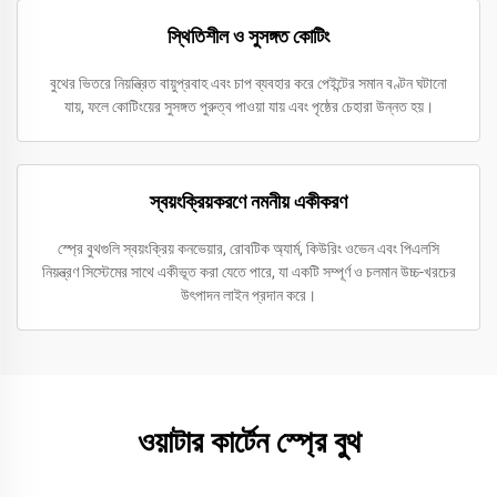
স্থিতিশীল ও সুসঙ্গত কোটিং
বুথের ভিতরে নিয়ন্ত্রিত বায়ুপ্রবাহ এবং চাপ ব্যবহার করে পেইন্টের সমান বণ্টন ঘটানো
যায়, ফলে কোটিংয়ের সুসঙ্গত পুরুত্ব পাওয়া যায় এবং পৃষ্ঠের চেহারা উন্নত হয়।
স্বয়ংক্রিয়করণে নমনীয় একীকরণ
স্প্রে বুথগুলি স্বয়ংক্রিয় কনভেয়ার, রোবটিক অ্যার্ম, কিউরিং ওভেন এবং পিএলসি
নিয়ন্ত্রণ সিস্টেমের সাথে একীভূত করা যেতে পারে, যা একটি সম্পূর্ণ ও চলমান উচ্চ-খরচের
উৎপাদন লাইন প্রদান করে।
ওয়াটার কার্টেন স্প্রে বুথ