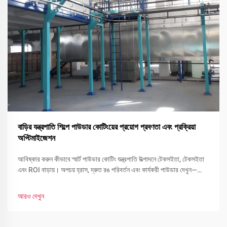
বাড়ির যন্ত্রপাতি শিল্পে পাউডার কোটিংয়ের প্রয়োগ প্রবণতা এবং প্রক্রিয়া
অপ্টিমাইজেশন
আবিষ্কার করুন কীভাবে স্মার্ট পাউডার কোটিং যন্ত্রপাতি উত্পাদনে টেকসইতা, টেকসইতা
এবং ROI বাড়ায়। অপচয় হ্রাস, দ্রুত রঙ পরিবর্তন এবং কার্যকরী পাউডার দেখুন—
এখনই আপনার লাইন অপ্টিমাইজ করুন।
আরও দেখুন