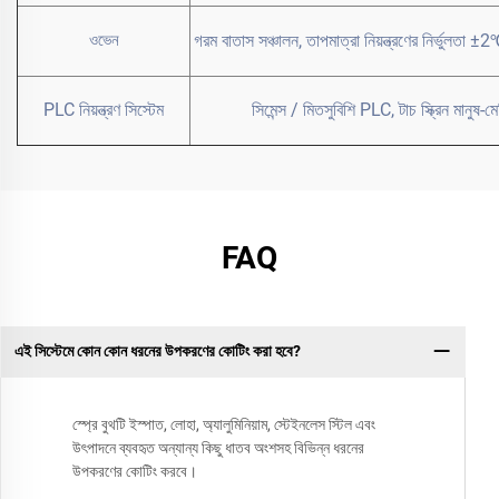
ওভেন
গরম বাতাস সঞ্চালন, তাপমাত্রা নিয়ন্ত্রণের নির্ভুল
PLC নিয়ন্ত্রণ সিস্টেম
সিমেন্স / মিতসুবিশি PLC, টাচ স্ক্রিন মানুষ-ম
FAQ
এই সিস্টেমে কোন কোন ধরনের উপকরণের কোটিং করা হবে?
স্প্রে বুথটি ইস্পাত, লোহা, অ্যালুমিনিয়াম, স্টেইনলেস স্টিল এবং
উৎপাদনে ব্যবহৃত অন্যান্য কিছু ধাতব অংশসহ বিভিন্ন ধরনের
উপকরণের কোটিং করবে।