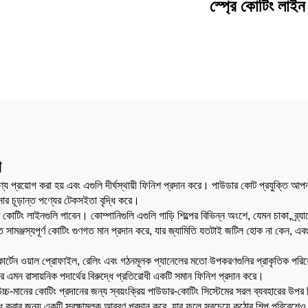
স্প্রে কোটিং লাইন
গ
যে প্রয়োগ করা হয় এবং এগুলি দীর্ঘস্থায়ী ফিনিশ প্রদান করে। পাউডার কোট প্রযুক্তি আপনার 
ার চূড়ান্ত পণ্যের টেকসইতা বৃদ্ধি করে।
কোটিং লাইনগুলি পাবেন। কোম্পানিগুলি এগুলি গাড়ি শিল্পের বিভিন্ন অংশে, যেমন চাকা, ব্র
 সামঞ্জস্যপূর্ণ কোটিং গুণগত মান প্রদান করে, যার জ্যামিতি যতটাই জটিল হোক না কেন, এবং একই
্রেম, কার্টেন ওয়াল প্রোফাইল, রেলিং এবং গঠনমূলক প্যানেলের মতো উপকরণগুলির প্রাকৃতিক 
ে এমন রাসায়নিক পদার্থের বিরুদ্ধে প্রতিরোধী একটি সমান ফিনিশ প্রদান করে।
ে উচ্চ-মানের কোটিং প্রদানের জন্য স্বয়ংক্রিয় পাউডার-কোটিং সিস্টেমের সরল ব্যবহারের উপর ন
রোধ করার জন্য একটি সুরক্ষামূলক আবরণ প্রদান করে, যার ফলে সবচেয়ে কঠোর শিল্প পরিবেশেও দৃষ