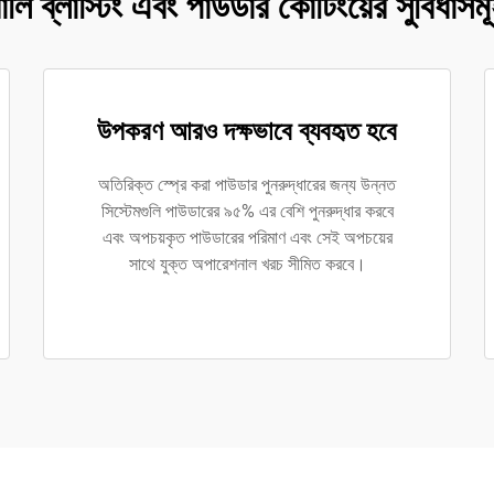
ালি ব্লাস্টিং এবং পাউডার কোটিংয়ের সুবিধাসম
উপকরণ আরও দক্ষভাবে ব্যবহৃত হবে
অতিরিক্ত স্প্রে করা পাউডার পুনরুদ্ধারের জন্য উন্নত
সিস্টেমগুলি পাউডারের ৯৫% এর বেশি পুনরুদ্ধার করবে
এবং অপচয়কৃত পাউডারের পরিমাণ এবং সেই অপচয়ের
সাথে যুক্ত অপারেশনাল খরচ সীমিত করবে।