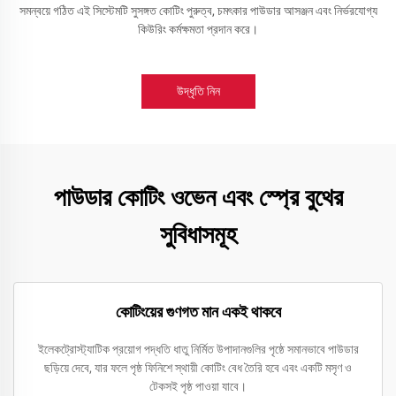
সমন্বয়ে গঠিত এই সিস্টেমটি সুসঙ্গত কোটিং পুরুত্ব, চমৎকার পাউডার আসঞ্জন এবং নির্ভরযোগ্য
কিউরিং কর্মক্ষমতা প্রদান করে।
উদ্ধৃতি নিন
পাউডার কোটিং ওভেন এবং স্প্রে বুথের
সুবিধাসমূহ
কোটিংয়ের গুণগত মান একই থাকবে
ইলেকট্রোস্ট্যাটিক প্রয়োগ পদ্ধতি ধাতু নির্মিত উপাদানগুলির পৃষ্ঠে সমানভাবে পাউডার
ছড়িয়ে দেবে, যার ফলে পৃষ্ঠ ফিনিশে স্থায়ী কোটিং বেধ তৈরি হবে এবং একটি মসৃণ ও
টেকসই পৃষ্ঠ পাওয়া যাবে।