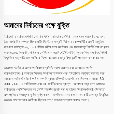
আমাদের নির্বাচনের পক্ষে যুক্তি
ইয়াংজৌ আওয়ার্স মেশিনারি কো., লিমিটেড (আওয়ার্স কোটিং) ২০০৬ সালে প্রতিষ্ঠিত হয় এবং
উচ্চ-কার্যকারিতাসম্পন্ন শিল্প কোটিং সিস্টেমের অগ্রণী নির্মাতা। কোম্পানিটির একটি আধুনিক
কারখানা রয়েছে যা ২২,০০০ বর্গমিটার জমির উপর অবস্থিত এবং স্বয়ংসম্পূর্ণ 'টার্নকি' সমাধান (যার
মধ্যে রয়েছে: ই-কোটিং, পাউডার কোটিং এবং ওয়েট পেইন্টিং লাইন) স্বয়ংচালিত যানবাহন, নির্মাণ,
বৈদ্যুতিক যন্ত্রপাতি এবং ফার্নিচার শিল্পের ব্যবহারের জন্য বিশ্বব্যাপী গ্রাহকদের সরবরাহ করে।
আওয়ার্স কোটিং-এ আমরা প্রক্রিয়ার প্রতিটি পর্যায়ে নবাচার এবং উচ্চমানের প্রতি
প্রতিশ্রুতিবদ্ধ। আমাদের নিজস্ব উৎপাদন অভিজ্ঞতা এবং ইউরোপীয় প্রযুক্তি ব্যবহার করে
আমরা এমন সিস্টেম তৈরি করি যা দক্ষ, বিশ্বস্ত, টেকসই এবং পরিবেশ-নিরাপদ। আমরা ISO
9001/14001 সার্টিফায়েড এবং CE সার্টিফিকেশন প্রাপ্ত। আমাদের লক্ষ্য হলো আমাদের
গ্রাহকদের একটি নির্ভরযোগ্য কোটিং সিস্টেম প্রদান করা যা তাদের উৎপাদনশীলতা, টেকসইতা
এবং প্রতিযোগিতামূলক সুবিধা বৃদ্ধি করবে। আপনি আমাদের কাছ থেকে কোটিং ক্ষেত্রে উৎকৃষ্টতা
অর্জনের পথে আপনার অংশীদার হিসেবে সম্পূর্ণ সমাধান প্রত্যাশা করতে পারেন।