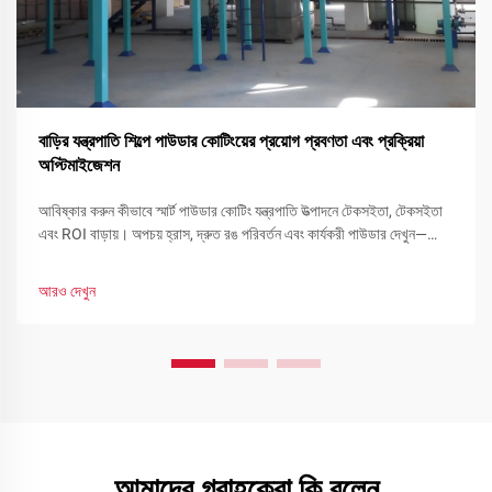
বাড়ির যন্ত্রপাতি শিল্পে পাউডার কোটিংয়ের প্রয়োগ প্রবণতা এবং প্রক্রিয়া
অপ্টিমাইজেশন
আবিষ্কার করুন কীভাবে স্মার্ট পাউডার কোটিং যন্ত্রপাতি উত্পাদনে টেকসইতা, টেকসইতা
এবং ROI বাড়ায়। অপচয় হ্রাস, দ্রুত রঙ পরিবর্তন এবং কার্যকরী পাউডার দেখুন—
এখনই আপনার লাইন অপ্টিমাইজ করুন।
আরও দেখুন
আমাদের গ্রাহকেরা কি বলেন