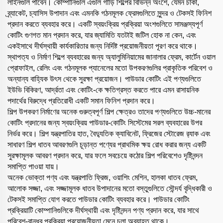
লাইনগুলি পাবেন। কোম্পানিগুলি এগুলি গাড়ি শিল্পের বিভিন্ন অংশে, যেমন চাকা,
ব্র্যাকেট, চ্যাসিস উপাদান এবং এমনকি গঠনমূলক ফ্রেমগুলিতে সুন্দর ও টেকসই ফিনিশ
প্রদান করতে ব্যবহার করে। একটি স্বয়ংক্রিয় প্রক্রিয়া অংশগুলিতে সামঞ্জস্যপূর্ণ
কোটিং গুণগত মান প্রদান করে, যার জ্যামিতি যতটাই জটিল হোক না কেন, এবং
একইসাথে দীর্ঘস্থায়ী কার্যকারিতার জন্য নির্দিষ্ট প্রয়োজনীয়তা পূরণ করে থাকে।
স্থাপত্য ও নির্মাণ শিল্পে ব্যবহারের জন্য অ্যালুমিনিয়ামের জানালার ফ্রেম, কার্টেন ওয়াল
প্রোফাইল, রেলিং এবং গঠনমূলক প্যানেলের মতো উপকরণগুলির প্রাকৃতিক পরিবেশ ও
অন্যান্য বাহ্যিক উৎস থেকে সুরক্ষা প্রয়োজন। পাউডার কোটিং এই পণ্যগুলিতে
ইউভি বিকিরণ, আর্দ্রতা এবং কোটিং-কে ক্ষতিগ্রস্ত করতে পারে এমন রাসায়নিক
পদার্থের বিরুদ্ধে প্রতিরোধী একটি সমান ফিনিশ প্রদান করে।
শিল্প উপকরণ নির্মাণের অনেক গুরুত্বপূর্ণ শিল্প ক্ষেত্রও তাদের পণ্যগুলিতে উচ্চ-মানের
কোটিং প্রদানের জন্য স্বয়ংক্রিয় পাউডার-কোটিং সিস্টেমের সরল ব্যবহারের উপর
নির্ভর করে। শিল্প যন্ত্রপাতির হাত, বৈদ্যুতিক ক্যাবিনেট, ফ্রিজের স্টোরেজ র‍্যাক এবং
সাধারণ শিল্প ধাতব আবরণগুলি চূড়ান্ত পণ্যের প্রাথমিক ক্ষয় রোধ করার জন্য একটি
সুরক্ষামূলক আবরণ প্রদান করে, যার ফলে সবচেয়ে কঠোর শিল্প পরিবেশেও দৃষ্টিনন্দন
সমাপ্তি পাওয়া যায়।
অনেক ভোক্তা পণ্য এবং যন্ত্রপাতি ফ্রিজ, ওয়াশিং মেশিন, হালকা ধাতব ফ্রেম,
আলোক সজ্জা, এবং সজ্জামূলক ধাতব উপাদানের মতো বস্তুগুলিতে সৌন্দর্য বৃদ্ধিকারী ও
টেকসই সমাপ্তি যোগ করতে পাউডার কোটিং ব্যবহার করে। পাউডার কোটিং
প্রক্রিয়াটি কোম্পানিগুলিকে দীর্ঘস্থায়ী এবং দৃষ্টিনন্দন পণ্য প্রদান করে, যার সাথে
পরিবেশ-বান্ধব প্রক্রিয়া প্রয়োজনীয়তা মেনে চলা অব্যাহত থাকে।