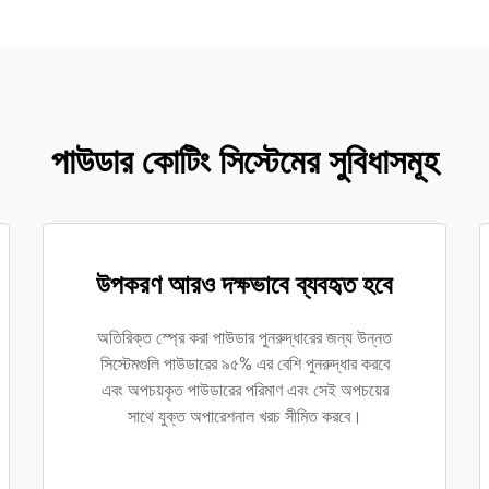
পাউডার কোটিং সিস্টেমের সুবিধাসমূহ
উপকরণ আরও দক্ষভাবে ব্যবহৃত হবে
অতিরিক্ত স্প্রে করা পাউডার পুনরুদ্ধারের জন্য উন্নত
সিস্টেমগুলি পাউডারের ৯৫% এর বেশি পুনরুদ্ধার করবে
এবং অপচয়কৃত পাউডারের পরিমাণ এবং সেই অপচয়ের
সাথে যুক্ত অপারেশনাল খরচ সীমিত করবে।