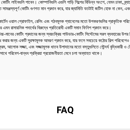
কোটিং লাইনগুলি পাবেন। কোম্পানিগুলি এগুলি গাড়ি শিল্পের বিভিন্ন অংশে, যেমন চাকা, ব্র
 সামঞ্জস্যপূর্ণ কোটিং গুণগত মান প্রদান করে, যার জ্যামিতি যতটাই জটিল হোক না কেন, এবং একই
্রেম, কার্টেন ওয়াল প্রোফাইল, রেলিং এবং গঠনমূলক প্যানেলের মতো উপকরণগুলির প্রাকৃতিক 
ে এমন রাসায়নিক পদার্থের বিরুদ্ধে প্রতিরোধী একটি সমান ফিনিশ প্রদান করে।
ে উচ্চ-মানের কোটিং প্রদানের জন্য স্বয়ংক্রিয় পাউডার-কোটিং সিস্টেমের সরল ব্যবহারের উপর ন
রোধ করার জন্য একটি সুরক্ষামূলক আবরণ প্রদান করে, যার ফলে সবচেয়ে কঠোর শিল্প পরিবেশেও দৃষ
ফ্রেম, আলোক সজ্জা, এবং সজ্জামূলক ধাতব উপাদানের মতো বস্তুগুলিতে সৌন্দর্য বৃদ্ধিকার
, যার সাথে পরিবেশ-বান্ধব প্রক্রিয়া প্রয়োজনীয়তা মেনে চলা অব্যাহত থাকে।
FAQ