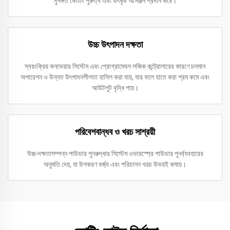
সুসঙ্গত কোটিং পুরুত্ব এবং উৎকৃষ্ট আসঞ্জন প্রদান করে।
উচ্চ উৎপাদন দক্ষতা
স্বয়ংক্রিয় কনভেয়ার সিস্টেম এবং প্রোগ্রামেবল লজিক কন্ট্রোলারের কারণে চলমান
অপারেশন ও উন্নত উৎপাদনশীলতা হাসিল করা যায়, যার ফলে হাতে করা শ্রম কমে এবং
আউটপুট বৃদ্ধি পায়।
পরিবেশবান্ধব ও খরচ সাশ্রয়ী
উচ্চ-দক্ষতাসম্পন্ন পাউডার পুনরুদ্ধার সিস্টেম ওভারস্প্রে পাউডার পুনর্ব্যবহারের
অনুমতি দেয়, যা উপকরণ বর্জ্য এবং পরিচালন খরচ উভয়ই কমায়।