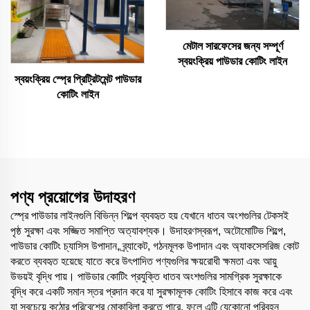
মেটাল সারফেসের জন্য সম্পূর্ণ
স্বয়ংক্রিয় পাউডার কোটিং লাইন
স্বয়ংক্রিয় স্প্রে প্রিট্রিটমেন্ট পাউডার
কোটিং লাইন
পণ্য প্রয়োগের উদাহরণ
স্প্রে পাউডার লাইনগুলি বিভিন্ন শিল্পে ব্যবহৃত হয় যেখানে ধাতব অংশগুলির টেকসই
পৃষ্ঠ সুরক্ষা এবং সজ্জিত সমাপ্তি অত্যাবশ্যক। উদাহরণস্বরূপ, অটোমোটিভ শিল্পে,
পাউডার কোটিং চ্যাসিস উপাদান, ব্র্যাকেট, গঠনমূলক উপাদান এবং অ্যাকসেসরিজ কোট
করতে ব্যবহৃত হয়েছে যাতে করে উৎপাদিত পণ্যগুলির ক্ষয়রোধী ক্ষমতা এবং আয়ু
উভয়ই বৃদ্ধি পায়। পাউডার কোটিং প্রযুক্তি ধাতব অংশগুলির সামগ্রিক সুরক্ষাকে
বৃদ্ধি করে একটি সমান স্তর প্রদান করে যা সুরক্ষামূলক কোটিং হিসাবে কাজ করে এবং
যা সবচেয়ে কঠোর পরিবেশের মোকাবিলা করতে পারে, ফলে এটি যেকোনো পরিবহন