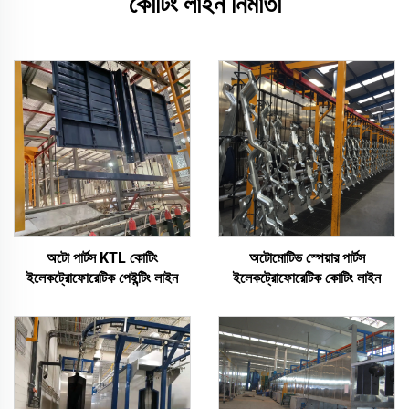
কোটিং লাইন নির্মাতা
অটো পার্টস KTL কোটিং
অটোমোটিভ স্পেয়ার পার্টস
ইলেকট্রোফোরেটিক পেইন্টিং লাইন
ইলেকট্রোফোরেটিক কোটিং লাইন