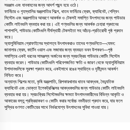
সরঞ্জাম এবং যানবাহনের জন্য আদর্শ পছন্দ হয়ে ওঠে।
ফার্নিচার ও গৃহস্থালির যন্ত্রপাতির শিল্পে, ধাতব ফার্নিচার ফ্রেম, ক্যাবিনেট, শেল্ফিং
সিস্টেম এবং যন্ত্রপাতির আবরণে আকর্ষক ও টেকসই সমাপ্তি উৎপাদনের জন্য পাউডার
কোটিং লাইনগুলি ব্যবহার করা হয়। এই পণ্যগুলির জন্য আকর্ষক চেহারা প্রদানের
পাশাপাশি, পাউডার কোটিংগুলি দীর্ঘস্থায়ী টেকসইতা সহ আঁচড়-প্রতিরোধী পৃষ্ঠ প্রদান
করে।
অ্যালুমিনিয়াম প্রোফাইলের স্থাপত্য উৎপাদকরাও তাদের পণ্যগুলিতে—যেমন:
জানালার ফ্রেম, কার্টেন ওয়াল এবং সজাবার জন্য ব্যবহৃত ভবন উপকরণ—পৃষ্ঠ
সমাপ্তির একই ধরনের সামঞ্জস্য অর্জনের জন্য স্বয়ংক্রিয় পাউডার কোটিং সিস্টেম
ব্যবহার করেন। পাউডার কোটিংগুলি পরিবেশজনিত ক্ষতি ও জারণ থেকে অ্যালুমিনিয়াম
উপাদানগুলিকে সুরক্ষা প্রদান করে, একইসাথে রঙের স্থায়িত্ব ও দৃষ্টিনন্দন আকর্ষণ
নিশ্চিত করে।
অন্যান্য শিল্পের মতো, কৃষি যন্ত্রপাতি, শিল্পকারখানার ধাতব আবদ্ধক, বৈদ্যুতিক
ক্যাবিনেট এবং ভোক্তা ইলেকট্রনিক্সের আবদ্ধকগুলির জন্য পাউডার কোটিং লাইনগুলি
ব্যবহার করা হয়। স্বয়ংক্রিয় সিস্টেমগুলির ক্ষমতা উৎপাদনকারীদের বিভিন্ন আকৃতি ও
আকারের বস্তু প্রক্রিয়াকরণ ও কোটিং করার সর্বোচ্চ নমনীয়তা প্রদান করে, যার ফলে
সুস্থির গুণগত কোটিংয়ের সাথে নির্ভরযোগ্য উৎপাদনের সুবিধা পাওয়া যায়।