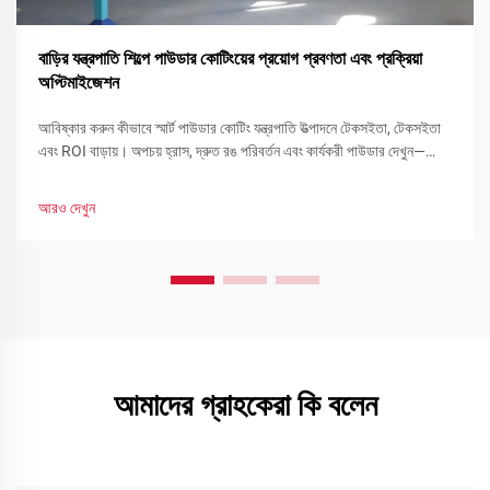
বাড়ির যন্ত্রপাতি শিল্পে পাউডার কোটিংয়ের প্রয়োগ প্রবণতা এবং প্রক্রিয়া
অপ্টিমাইজেশন
আবিষ্কার করুন কীভাবে স্মার্ট পাউডার কোটিং যন্ত্রপাতি উত্পাদনে টেকসইতা, টেকসইতা
এবং ROI বাড়ায়। অপচয় হ্রাস, দ্রুত রঙ পরিবর্তন এবং কার্যকরী পাউডার দেখুন—
এখনই আপনার লাইন অপ্টিমাইজ করুন।
আরও দেখুন
আমাদের গ্রাহকেরা কি বলেন