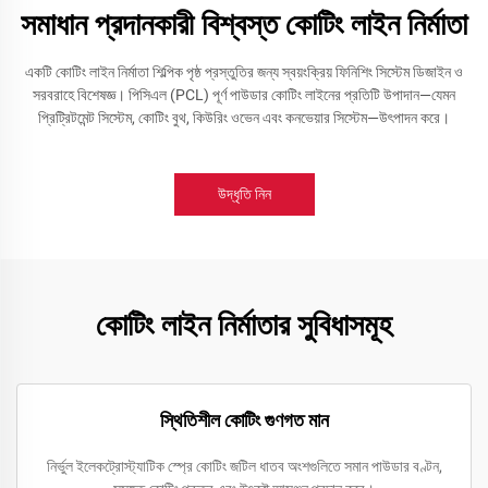
সমাধান প্রদানকারী বিশ্বস্ত কোটিং লাইন নির্মাতা
একটি কোটিং লাইন নির্মাতা শিল্পিক পৃষ্ঠ প্রস্তুতির জন্য স্বয়ংক্রিয় ফিনিশিং সিস্টেম ডিজাইন ও
সরবরাহে বিশেষজ্ঞ। পিসিএল (PCL) পূর্ণ পাউডার কোটিং লাইনের প্রতিটি উপাদান—যেমন
প্রিট্রিটমেন্ট সিস্টেম, কোটিং বুথ, কিউরিং ওভেন এবং কনভেয়ার সিস্টেম—উৎপাদন করে।
উদ্ধৃতি নিন
কোটিং লাইন নির্মাতার সুবিধাসমূহ
স্থিতিশীল কোটিং গুণগত মান
নির্ভুল ইলেকট্রোস্ট্যাটিক স্প্রে কোটিং জটিল ধাতব অংশগুলিতে সমান পাউডার বণ্টন,