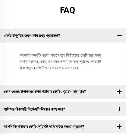
FAQ
একটি উদ্ধৃতির জন্য কোন তথ্য প্রয়োজন?
উপযুক্ত উদ্ধৃতি প্রদান করতে হলে নির্মাতাদের কোটিংয়ের জন্য
পণ্যের আকার, ওজন, উৎপাদন ক্ষমতা, কাজের স্থানের লেআউট
এবং পছন্দের তাপ উৎসের তথ্য প্রয়োজন হয়।
কোন ধরনের উপাদানের উপর পাউডার কোটিং প্রয়োগ করা যায়?
পাউডার রিকভারি সিস্টেমটি কীভাবে কাজ করে?
আপনি কি পাউডার কোটিং লাইনটি কাস্টমাইজ করতে পারবেন?