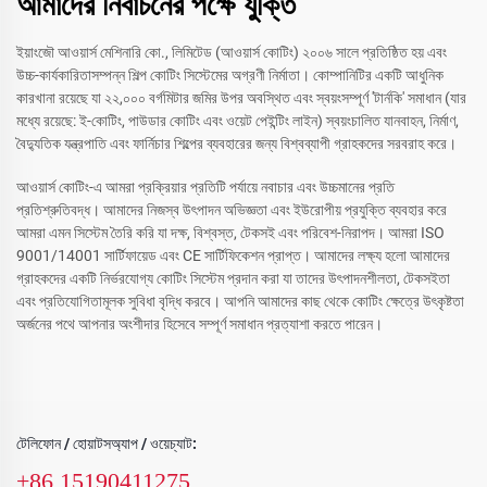
আমাদের নির্বাচনের পক্ষে যুক্তি
ইয়াংজৌ আওয়ার্স মেশিনারি কো., লিমিটেড (আওয়ার্স কোটিং) ২০০৬ সালে প্রতিষ্ঠিত হয় এবং
উচ্চ-কার্যকারিতাসম্পন্ন শিল্প কোটিং সিস্টেমের অগ্রণী নির্মাতা। কোম্পানিটির একটি আধুনিক
কারখানা রয়েছে যা ২২,০০০ বর্গমিটার জমির উপর অবস্থিত এবং স্বয়ংসম্পূর্ণ 'টার্নকি' সমাধান (যার
মধ্যে রয়েছে: ই-কোটিং, পাউডার কোটিং এবং ওয়েট পেইন্টিং লাইন) স্বয়ংচালিত যানবাহন, নির্মাণ,
বৈদ্যুতিক যন্ত্রপাতি এবং ফার্নিচার শিল্পের ব্যবহারের জন্য বিশ্বব্যাপী গ্রাহকদের সরবরাহ করে।
আওয়ার্স কোটিং-এ আমরা প্রক্রিয়ার প্রতিটি পর্যায়ে নবাচার এবং উচ্চমানের প্রতি
প্রতিশ্রুতিবদ্ধ। আমাদের নিজস্ব উৎপাদন অভিজ্ঞতা এবং ইউরোপীয় প্রযুক্তি ব্যবহার করে
আমরা এমন সিস্টেম তৈরি করি যা দক্ষ, বিশ্বস্ত, টেকসই এবং পরিবেশ-নিরাপদ। আমরা ISO
9001/14001 সার্টিফায়েড এবং CE সার্টিফিকেশন প্রাপ্ত। আমাদের লক্ষ্য হলো আমাদের
গ্রাহকদের একটি নির্ভরযোগ্য কোটিং সিস্টেম প্রদান করা যা তাদের উৎপাদনশীলতা, টেকসইতা
এবং প্রতিযোগিতামূলক সুবিধা বৃদ্ধি করবে। আপনি আমাদের কাছ থেকে কোটিং ক্ষেত্রে উৎকৃষ্টতা
অর্জনের পথে আপনার অংশীদার হিসেবে সম্পূর্ণ সমাধান প্রত্যাশা করতে পারেন।
টেলিফোন / হোয়াটসঅ্যাপ / ওয়েচ্যাট:
+86 15190411275