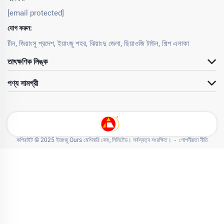
[email protected]
যোগ করুন:
চীন, জিয়াংসু প্রদেশ, ইয়াংজু শহর, ঝিয়াংদু জেলা, ছিয়াওজি টাউন, শিল্প এলাকা
তাৎক্ষণিক লিঙ্ক
পণ্য সামগ্রী
কপিরাইট © 2025 ইয়াংজু Ours মেশিনারি কোং, লিমিটেড। সর্বস্বত্ব সংরক্ষিত। -
গোপনীয়তা নীতি