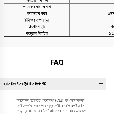
ভোল্টেজ পরিসীমা
গোসলের ধারণক্ষমতা
কনভেয়ার ধরন
ওভার
চিকিৎসা তাপমাত্রা
উৎপাদন হার
প্
কন্ট্রোল সিস্টেম
SC
FAQ
ক্যাথোডিক ইলেকট্রো ডিপোজিশন কী?
ক্যাথোডিক ইলেকট্রো ডিপোজিশন (CED) হল একটি নিমজ্জন
কোটিং পদ্ধতি যেখানে আধানযুক্ত পেইন্ট কণাগুলি একটি তড়িৎ
ক্ষেত্র ব্যবহার করে একটি পরিবাহী ধাতব সাবস্ট্রেটের উপর জমা