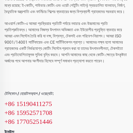
মধ্যে রয়েছে: ই-কোটিং, পাউডার কোটিং এবং ওয়েট পেইন্টিং লাইন) স্বয়ংচালিত যানবাহন, নির্মাণ,
বৈদ্যুতিক যন্ত্রপাতি এবং ফার্নিচার শিল্পের ব্যবহারের জন্য বিশ্বব্যাপী গ্রাহকদের সরবরাহ করে।
আওয়ার্স কোটিং-এ আমরা প্রক্রিয়ার প্রতিটি পর্যায়ে নবাচার এবং উচ্চমানের প্রতি
প্রতিশ্রুতিবদ্ধ। আমাদের নিজস্ব উৎপাদন অভিজ্ঞতা এবং ইউরোপীয় প্রযুক্তি ব্যবহার করে
আমরা এমন সিস্টেম তৈরি করি যা দক্ষ, বিশ্বস্ত, টেকসই এবং পরিবেশ-নিরাপদ। আমরা ISO
9001/14001 সার্টিফায়েড এবং CE সার্টিফিকেশন প্রাপ্ত। আমাদের লক্ষ্য হলো আমাদের
গ্রাহকদের একটি নির্ভরযোগ্য কোটিং সিস্টেম প্রদান করা যা তাদের উৎপাদনশীলতা, টেকসইতা
এবং প্রতিযোগিতামূলক সুবিধা বৃদ্ধি করবে। আপনি আমাদের কাছ থেকে কোটিং ক্ষেত্রে উৎকৃষ্টতা
অর্জনের পথে আপনার অংশীদার হিসেবে সম্পূর্ণ সমাধান প্রত্যাশা করতে পারেন।
টেলিফোন / হোয়াটসঅ্যাপ / ওয়েচ্যাট:
+86 15190411275
+86 15952571708
+86 17705251446
ইমেইল: