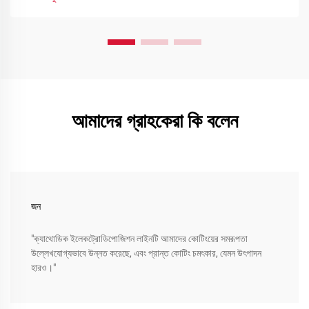
আমাদের গ্রাহকেরা কি বলেন
জন
"ক্যাথোডিক ইলেকট্রোডিপোজিশন লাইনটি আমাদের কোটিংয়ের সমরূপতা
উল্লেখযোগ্যভাবে উন্নত করেছে, এবং প্রান্ত কোটিং চমৎকার, যেমন উৎপাদন
হারও।"