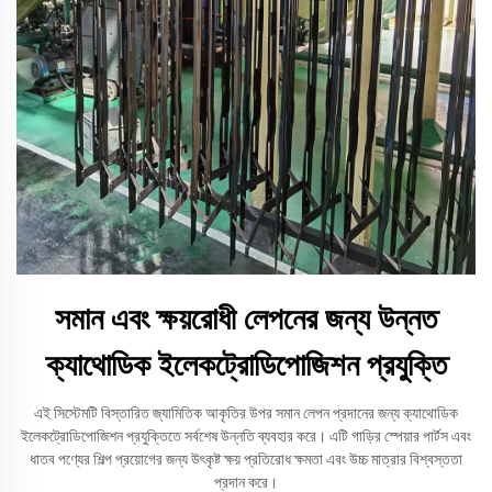
সমান এবং ক্ষয়রোধী লেপনের জন্য উন্নত
ক্যাথোডিক ইলেকট্রোডিপোজিশন প্রযুক্তি
এই সিস্টেমটি বিস্তারিত জ্যামিতিক আকৃতির উপর সমান লেপন প্রদানের জন্য ক্যাথোডিক
ইলেকট্রোডিপোজিশন প্রযুক্তিতে সর্বশেষ উন্নতি ব্যবহার করে। এটি গাড়ির স্পেয়ার পার্টস এবং
ধাতব পণ্যের শিল্প প্রয়োগের জন্য উৎকৃষ্ট ক্ষয় প্রতিরোধ ক্ষমতা এবং উচ্চ মাত্রার বিশ্বস্ততা
প্রদান করে।