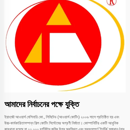
আমাদের নির্বাচনের পক্ষে যুক্তি
ইয়াংজৌ আওয়ার্স মেশিনারি কো., লিমিটেড (আওয়ার্স কোটিং) ২০০৬ সালে প্রতিষ্ঠিত হয় এবং
উচ্চ-কার্যকারিতাসম্পন্ন শিল্প কোটিং সিস্টেমের অগ্রণী নির্মাতা। কোম্পানিটির একটি আধুনিক
কারখানা রয়েছে যা ২২,০০০ বর্গমিটার জমির উপর অবস্থিত এবং স্বয়ংসম্পূর্ণ 'টার্নকি' সমাধান (যার