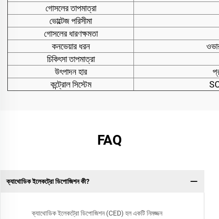
গোসলের তাপমাত্রা
ভোল্টেজ পরিসীমা
গোসলের ধারণক্ষমতা
কনভেয়ার ধরন
ওভার
চিকিৎসা তাপমাত্রা
উৎপাদন হার
প্
কন্ট্রোল সিস্টেম
SC
FAQ
ক্যাথোডিক ইলেকট্রো ডিপোজিশন কী?
ক্যাথোডিক ইলেকট্রো ডিপোজিশন (CED) হল একটি নিমজ্জন