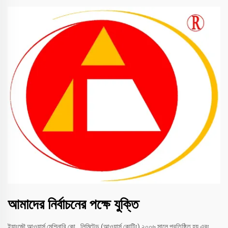
আমাদের নির্বাচনের পক্ষে যুক্তি
ইয়াংজৌ আওয়ার্স মেশিনারি কো., লিমিটেড (আওয়ার্স কোটিং) ২০০৬ সালে প্রতিষ্ঠিত হয় এবং