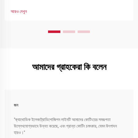
এখনই আপনার লাইন অপ্টিমাইজ করুন।
আরও দেখুন
আমাদের গ্রাহকেরা কি বলেন
জন
"ক্যাথোডিক ইলেকট্রোডিপোজিশন লাইনটি আমাদের কোটিংয়ের সমরূপতা
উল্লেখযোগ্যভাবে উন্নত করেছে, এবং প্রান্ত কোটিং চমৎকার, যেমন উৎপাদন
হারও।"