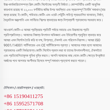
উচ্চ-কার্যকারিতাসম্পন্ন শিল্প কোটিং সিস্টেমের অগ্রণী নির্মাতা। কোম্পানিটির একটি আধুনিক
কারখানা রয়েছে যা ২২,০০০ বর্গমিটার জমির উপর অবস্থিত এবং স্বয়ংসম্পূর্ণ 'টার্নকি' সমাধান (যার
মধ্যে রয়েছে: ই-কোটিং, পাউডার কোটিং এবং ওয়েট পেইন্টিং লাইন) স্বয়ংচালিত যানবাহন, নির্মাণ,
বৈদ্যুতিক যন্ত্রপাতি এবং ফার্নিচার শিল্পের ব্যবহারের জন্য বিশ্বব্যাপী গ্রাহকদের সরবরাহ করে।
আওয়ার্স কোটিং-এ আমরা প্রক্রিয়ার প্রতিটি পর্যায়ে নবাচার এবং উচ্চমানের প্রতি
প্রতিশ্রুতিবদ্ধ। আমাদের নিজস্ব উৎপাদন অভিজ্ঞতা এবং ইউরোপীয় প্রযুক্তি ব্যবহার করে
আমরা এমন সিস্টেম তৈরি করি যা দক্ষ, বিশ্বস্ত, টেকসই এবং পরিবেশ-নিরাপদ। আমরা ISO
9001/14001 সার্টিফায়েড এবং CE সার্টিফিকেশন প্রাপ্ত। আমাদের লক্ষ্য হলো আমাদের
গ্রাহকদের একটি নির্ভরযোগ্য কোটিং সিস্টেম প্রদান করা যা তাদের উৎপাদনশীলতা, টেকসইতা
এবং প্রতিযোগিতামূলক সুবিধা বৃদ্ধি করবে। আপনি আমাদের কাছ থেকে কোটিং ক্ষেত্রে উৎকৃষ্টতা
অর্জনের পথে আপনার অংশীদার হিসেবে সম্পূর্ণ সমাধান প্রত্যাশা করতে পারেন।
টেলিফোন / হোয়াটসঅ্যাপ / ওয়েচ্যাট:
+86 15190411275
+86 15952571708