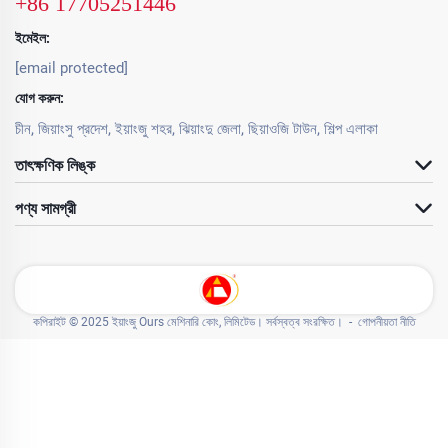
+86 17705251446
ইমেইল:
[email protected]
যোগ করুন:
চীন, জিয়াংসু প্রদেশ, ইয়াংজু শহর, ঝিয়াংদু জেলা, ছিয়াওজি টাউন, শিল্প এলাকা
তাৎক্ষণিক লিঙ্ক
পণ্য সামগ্রী
কপিরাইট © 2025 ইয়াংজু Ours মেশিনারি কোং, লিমিটেড। সর্বস্বত্ব সংরক্ষিত। -
গোপনীয়তা নীতি