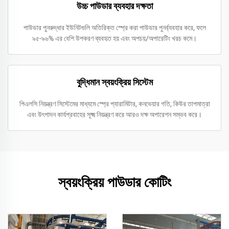
উচ্চ পাউডার ব্যবহার দক্ষতা
পাউডার পুনরুদ্ধার ইউনিটগুলি অতিরিক্ত স্প্রে করা পাউডার পুনর্ব্যবহার করে, ফলে
৯৫-৯৬% এর বেশি উপকরণ ব্যবহৃত হয় এবং অপচয়/অপারেটিং খরচ কমে।
বুদ্ধিমান স্বয়ংক্রিয় সিস্টেম
পিএলসি নিয়ন্ত্রণ সিস্টেমের মাধ্যমে স্প্রে প্যারামিটার, কনভেয়ার গতি, কিউর তাপমাত্রা
এবং উৎপাদন কার্যপ্রবাহের সূক্ষ্ম নিয়ন্ত্রণ করে আরও দক্ষ অপারেশন সম্ভব করে।
স্বয়ংক্রিয় পাউডার কোটিং