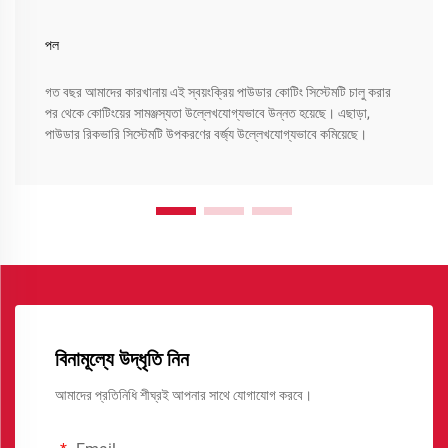
পল
গত বছর আমাদের কারখানায় এই স্বয়ংক্রিয় পাউডার কোটিং সিস্টেমটি চালু করার
পর থেকে কোটিংয়ের সামঞ্জস্যতা উল্লেখযোগ্যভাবে উন্নত হয়েছে। এছাড়া,
পাউডার রিকভারি সিস্টেমটি উপকরণের বর্জ্য উল্লেখযোগ্যভাবে কমিয়েছে।
বিনামূল্যে উদ্ধৃতি নিন
আমাদের প্রতিনিধি শীঘ্রই আপনার সাথে যোগাযোগ করবে।