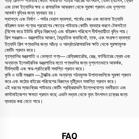
গাড়ি শিল্প—
পাউডার কোটিং সাধারণত গাড়ির শরীরের অংশগুলি, যেমন চ্যাসিস, ফ্রেম
এবং চাকা ইত্যাদির ক্ষয় ও রাসায়নিক আক্রমণ থেকে সুরক্ষা প্রদান এবং দৃশ্যগত
আকর্ষণ বৃদ্ধির জন্য ব্যবহৃত হয়।
স্থাপত্য এবং নির্মাণ
-
পর্দার দেয়াল ব্যবস্থা, পার্কের বেঞ্চ এবং জানালা ইত্যাদি
বহিরঙ্গন ভবন পণ্যের প্রয়োগের ক্ষেত্রে পাউডার কোটিং ব্যবহার করলে টেকসইতা
(বিশেষ করে ইউভি রশ্মির বিরুদ্ধে) এবং বহিরঙ্গন পরিবেশে দীর্ঘস্থায়ীতা বৃদ্ধি পায়।
শিল্প সরঞ্জাম— যন্ত্রপাতির আবরণ, বৈদ্যুতিক ক্যাবিনেট, তাক, এবং সংরক্ষণ ব্যবস্থা
ইত্যাদি শিল্প পণ্যগুলির জন্য আঁচড় ও আর্দ্রতা/রাসায়নিক ক্ষতি থেকে সুরক্ষামূলক
কোটিং প্রদান করে।
গৃহস্থালির যন্ত্রপাতি ও ভোক্তা পণ্য— রেফ্রিজারেটর, রেঞ্জ, ফার্নিচারের ফ্রেম এবং
অন্যান্য ইলেকট্রনিক যন্ত্রপাতির মতো পণ্যগুলির জন্য দৃশ্যগতভাবে আকর্ষক,
দীর্ঘস্থায়ী এবং ক্ষয়-প্রতিরোধী সমাপ্তি প্রদান করে।
কৃষি ও ভারী সরঞ্জাম — ট্র্যাক্টর এবং অন্যান্য গঠনমূলক উপাদানগুলিকে সুরক্ষা প্রদান
করে এবং কঠোর বাইরের পরিবেশের বিরুদ্ধে দৃষ্টিনন্দন সমাপ্তি প্রদান করে।
এই ধরনের স্বয়ংক্রিয় পাউডার কোটিং প্রক্রিয়াগুলি উল্লেখযোগ্য নমনীয়তা এবং
কাস্টমাইজেশন ক্ষমতা প্রদান করে; এগুলি মধ্যম থেকে বৃহৎ উৎপাদন চক্রের জন্য
ব্যবহার করা যেতে পারে।
FAQ