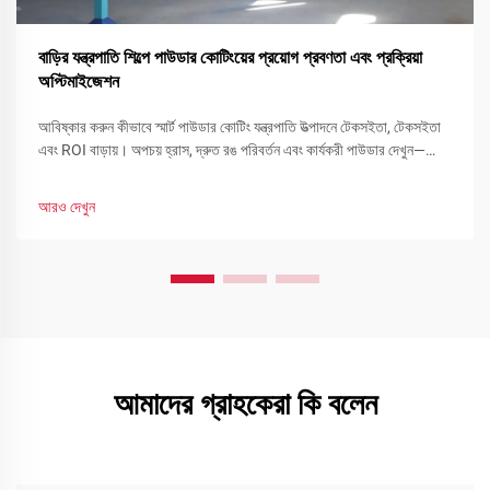
বাড়ির যন্ত্রপাতি শিল্পে পাউডার কোটিংয়ের প্রয়োগ প্রবণতা এবং প্রক্রিয়া
অপ্টিমাইজেশন
আবিষ্কার করুন কীভাবে স্মার্ট পাউডার কোটিং যন্ত্রপাতি উত্পাদনে টেকসইতা, টেকসইতা
এবং ROI বাড়ায়। অপচয় হ্রাস, দ্রুত রঙ পরিবর্তন এবং কার্যকরী পাউডার দেখুন—
এখনই আপনার লাইন অপ্টিমাইজ করুন।
আরও দেখুন
আমাদের গ্রাহকেরা কি বলেন