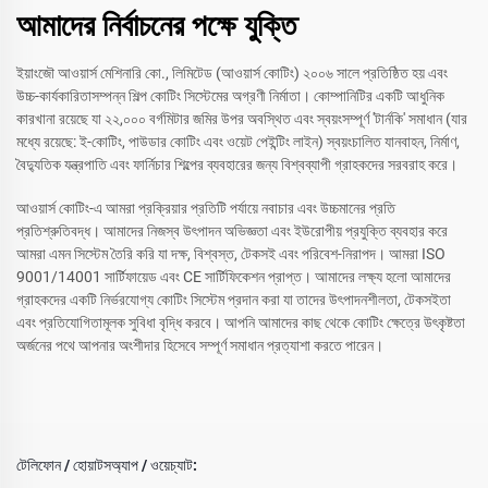
আমাদের নির্বাচনের পক্ষে যুক্তি
ইয়াংজৌ আওয়ার্স মেশিনারি কো., লিমিটেড (আওয়ার্স কোটিং) ২০০৬ সালে প্রতিষ্ঠিত হয় এবং
উচ্চ-কার্যকারিতাসম্পন্ন শিল্প কোটিং সিস্টেমের অগ্রণী নির্মাতা। কোম্পানিটির একটি আধুনিক
কারখানা রয়েছে যা ২২,০০০ বর্গমিটার জমির উপর অবস্থিত এবং স্বয়ংসম্পূর্ণ 'টার্নকি' সমাধান (যার
মধ্যে রয়েছে: ই-কোটিং, পাউডার কোটিং এবং ওয়েট পেইন্টিং লাইন) স্বয়ংচালিত যানবাহন, নির্মাণ,
বৈদ্যুতিক যন্ত্রপাতি এবং ফার্নিচার শিল্পের ব্যবহারের জন্য বিশ্বব্যাপী গ্রাহকদের সরবরাহ করে।
আওয়ার্স কোটিং-এ আমরা প্রক্রিয়ার প্রতিটি পর্যায়ে নবাচার এবং উচ্চমানের প্রতি
প্রতিশ্রুতিবদ্ধ। আমাদের নিজস্ব উৎপাদন অভিজ্ঞতা এবং ইউরোপীয় প্রযুক্তি ব্যবহার করে
আমরা এমন সিস্টেম তৈরি করি যা দক্ষ, বিশ্বস্ত, টেকসই এবং পরিবেশ-নিরাপদ। আমরা ISO
9001/14001 সার্টিফায়েড এবং CE সার্টিফিকেশন প্রাপ্ত। আমাদের লক্ষ্য হলো আমাদের
গ্রাহকদের একটি নির্ভরযোগ্য কোটিং সিস্টেম প্রদান করা যা তাদের উৎপাদনশীলতা, টেকসইতা
এবং প্রতিযোগিতামূলক সুবিধা বৃদ্ধি করবে। আপনি আমাদের কাছ থেকে কোটিং ক্ষেত্রে উৎকৃষ্টতা
অর্জনের পথে আপনার অংশীদার হিসেবে সম্পূর্ণ সমাধান প্রত্যাশা করতে পারেন।
টেলিফোন / হোয়াটসঅ্যাপ / ওয়েচ্যাট: