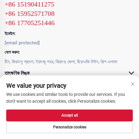
+86 15190411275
+86 15952571708
+86 17705251446
ইমেইল:
[email protected]
যোগ করুন:
চীন, জিয়াংসু প্রদেশ, ইয়াংজু শহর, ঝিয়াংদু জেলা, ছিয়াওজি টাউন, শিল্প এলাকা
তাৎক্ষণিক লিঙ্ক
We value your privacy
পণ্য সামগ্রী
We use cookies and similar tools to provide our services. If you
don't want to accept all cookies, click Personalize cookies.
Accept all
কপিরাইট © 2025 ইয়াংজু Ours মেশিনারি কোং, লিমিটেড। সর্বস্বত্ব সংরক্ষিত। -
গোপনীয়তা নীতি
Personalize cookies
Homepage
পণ্য সামগ্রী
যোগাযোগ করুন
শীর্ষ