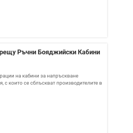
рещу Ръчни Бояджийски Кабини
рации на кабини за напръскване
, с които се сблъскват производителите в
избор директно влияе върху
а на качеството на покритието, труда...