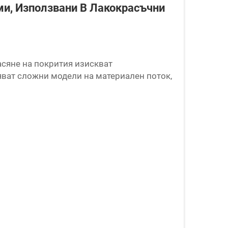
ми, Използвани В Лакокрасъчни
сяне на покрития изискват
яват сложни модели на материален поток,
 да гарантират прецизно спазване на
чните транспортьорни технологии,
е съществено за...