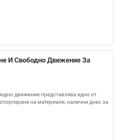
не И Свободно Движение За
бодно движение представлява едно от
спортиране на материали, налични днес за
тия. За разлика от обикновените
 части с фиксирана и еднаква скорост,