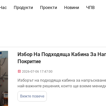
Нас
Продукти
Проекти
Новини
ЧПВ
Избор На Подходяща Кабина За На
Покритие
2026-07-06 17:47:00
Изборът на подходяща кабина за напръскване 
най-важните решения, които ще вземе менид
съоръженията. Кабината за напръскване е в 
Вижте повече
и директно влияе върху качеството на покритие