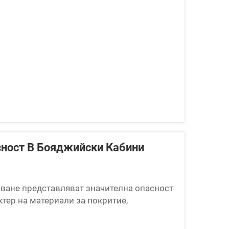
сност В Бояджийски Кабини
ване представляват значителна опасност
тер на материали за покритие,
збирането и прилагането на комплексни
ст...