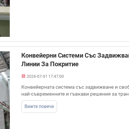
Конвейерни Системи Със Задвижва
Линии За Покритие
2026-07-01 17:47:00
Конвейерната система със задвижване и сво
най-съвременните и гъвкави решения за тран
индустриални операции по нанасяне на покри
Вижте повече
надземни конвейери, които преместват всички
една p...