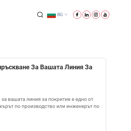
BG
пръскване За Вашата Линия За
за вашата линия за покритие е едно от
жърът по производство или инженерът по
центъра на всяка операция по завършване
то, ...