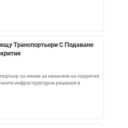
рещу Транспортьори С Подаване
окрития
портьор за линии за нанасяне на покрития
ичните инфраструктурни решения в
аботка. Изборът между системи за
ни транспортьори, монтирани на пода,