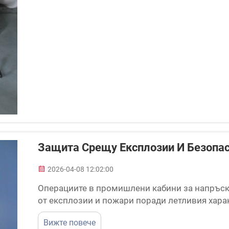
Защита Срещу Експлозии И Безопа
2026-04-08 12:02:00
Операциите в промишлени кабини за напръск
от експлозии и пожари поради летливия харак
разтворители и атомизирани частици боя. Ра
Вижте повече
мерки за защита срещу експлозии и безопасно