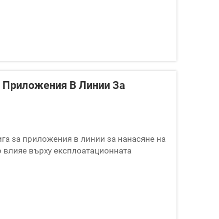
а Приложения В Линии За
га за приложения в линии за нанасяне на
о влияе върху експлоатационната
срочните разходи за поддръжка.
асяне на покрития изисква