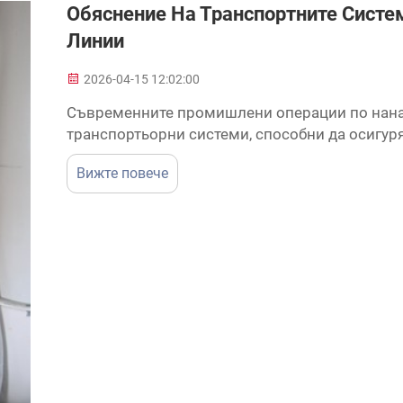
Обяснение На Транспортните Систе
Линии
2026-04-15 12:02:00
Съвременните промишлени операции по нана
транспортьорни системи, способни да осигур
да обработват продукти с различни размери и
Вижте повече
технологичното време. Разбирането на разли
използвани в линии за нанасяне на покрития, 