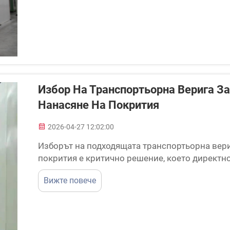
Избор На Транспортьорна Верига З
Нанасяне На Покрития
2026-04-27 12:02:00
Изборът на подходящата транспортьорна вери
покрития е критично решение, което директн
ефективност, качеството на продукта и дълго
Вижте повече
Сложността на съвременните процеси за нан
транспортьорни решения...