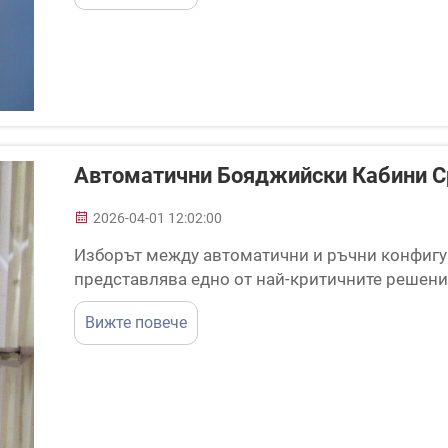
Автоматични Бояджийски Кабини С
2026-04-01 12:02:00
Изборът между автоматични и ръчни конфигу
представлява едно от най-критичните решения
операциите по повърхностно финиране. Този 
Вижте повече
производствената мощност, последователностт