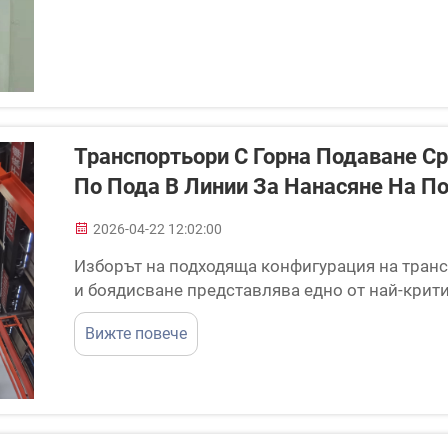
Транспортьори С Горна Подаване С
По Пода В Линии За Нанасяне На П
2026-04-22 12:02:00
Изборът на подходяща конфигурация на транс
и боядисване представлява едно от най-крит
промишлените операции по довършителна обр
Вижте повече
транспортьори с горна подаване и алтернатив
директно...