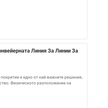
нвейерната Линия За Линии За
 покритие е едно от най-важните решения,
ство. Физическото разположение на
определя капацитета за пропускане,
е, площта на пода...