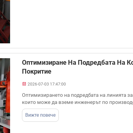
Оптимизиране На Подредбата На Ко
Покритие
2026-07-03 17:47:00
Оптимизирането на подредбата на линията за
които може да вземе инженерът по производ
вашата конвейерна инфраструктура директно 
Вижте повече
последователността в качеството на продуктит