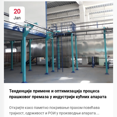
20
Jan
Тенденције примене и оптимизација процеса
прашковог премаза у индустрији кућних апарата
Откријте како паметно покривање прахом повећава
трајност, одрживост и РОИ у производњи апарата.