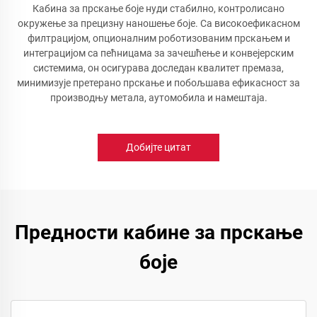
Кабина за прскање боје нуди стабилно, контролисано
окружење за прецизну наношење боје. Са високоефикасном
филтрацијом, опционалним роботизованим прскањем и
интеграцијом са пећницама за зачешћење и конвејерским
системима, он осигурава доследан квалитет премаза,
минимизује претерано прскање и побољшава ефикасност за
производњу метала, аутомобила и намештаја.
Добијте цитат
Предности кабине за прскање
боје