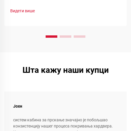
Погледајте смањење отпада, брзу промену боје и
функционалне прашинеоптимизујте своју линију сада.
Видети више
Шта кажу наши купци
Јохн
систем кабина за прскање значајно је побољшао
конзистенцију нашег процеса покривања хардвера.