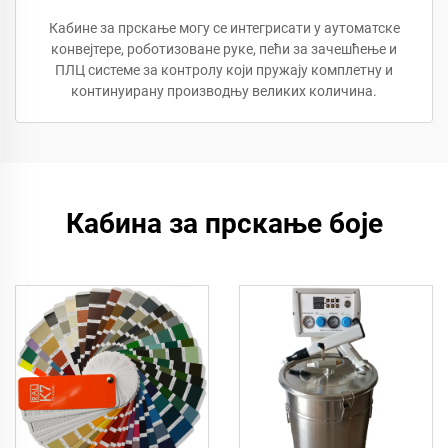
Кабине за прскање могу се интегрисати у аутоматске
конвејтере, роботизоване руке, пећи за зачешћење и
ПЛЦ системе за контролу који пружају комплетну и
континуирану производњу великих количина.
Кабина за прскање боје