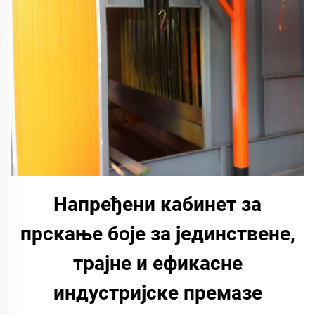
Напређени кабинет за
прскање боје за јединствене,
трајне и ефикасне
индустријске премазе