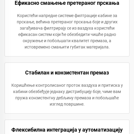
Ефикасно смањење претераног прскања
Користећи напредне системе филтрације кабине за
прскање, већина претераног прскања боје и других
загађивача филтрирају се из ваздуха користећи
ефикасан систем који ће обезбедити чишће радно
окружење и побољшати квалитет премаза, а
истовремено смањити губитак материјала.
Стабилан и конзистентан премаз
Коришћење контролисаног проток ваздуха и притиска у
кабини обезбеђује једнаку дистрибуцију боје, чиме вам
пружа конзистентну дебљину премаза и побољшаће
изглед површине.
Флексибилна интеграција у аутоматизацију