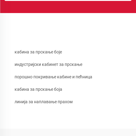
кабина за прскање боје
индустријски кабинет за прскање
порошно покривање кабине и пећница
кабина за прскање боја
линија за наплавање прахом