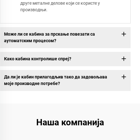
друге металне делове који се користе у
производњи.
Може ли се кабина за прскање повезати са
аутоматским процесом?
Како кабина контролише спреј?
Да ли је кабин прилагодљив тако да задовољава
моје производне потребе?
Наша компанија