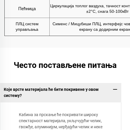
Циркулација топлог ваздуха, тачност кон
Пећница
±2°C, снага 50-100кВт
ПЛЦ систем
Сименс / Мицубиши ПЛЦ, интерфејс чо
управљања
екрану са додирним екра
Често постављене питања
Које врсте материјала ће бити покривене у овом
систему?
Кабина за прскање ће покривати широку
спектарност материјала, укључујући челик,
гвожђе, алуминијум, нерђајући челик и неке