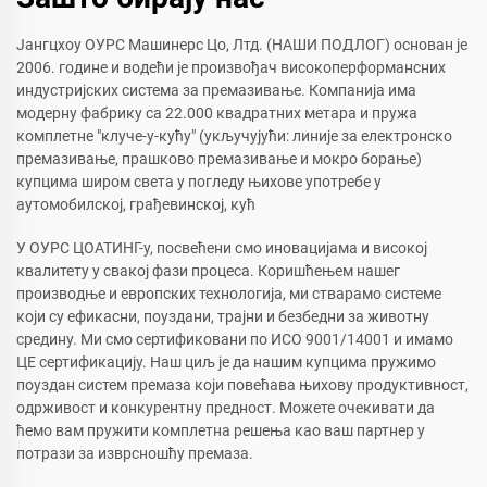
Јангцхоу ОУРС Машинерс Цо, Лтд. (НАШИ ПОДЛОГ) основан је
2006. године и водећи је произвођач високоперформансних
индустријских система за премазивање. Компанија има
модерну фабрику са 22.000 квадратних метара и пружа
комплетне "клуче-у-кућу" (укључујући: линије за електронско
премазивање, прашково премазивање и мокро борање)
купцима широм света у погледу њихове употребе у
аутомобилској, грађевинској, кућ
У ОУРС ЦОАТИНГ-у, посвећени смо иновацијама и високој
квалитету у свакој фази процеса. Коришћењем нашег
производње и европских технологија, ми стварамо системе
који су ефикасни, поуздани, трајни и безбедни за животну
средину. Ми смо сертификовани по ИСО 9001/14001 и имамо
ЦЕ сертификацију. Наш циљ је да нашим купцима пружимо
поуздан систем премаза који повећава њихову продуктивност,
одрживост и конкурентну предност. Можете очекивати да
ћемо вам пружити комплетна решења као ваш партнер у
потрази за изврсношћу премаза.