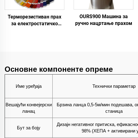
ОURS900 Машина за
Терморезистиван прах
ручно нацртање прахом
за електростатичко
прскање
Основне компоненте опреме
Име уређаја
Технички параметар
Вешајући конвејерски
Брзина ланца 0,5-5м/мин подешава, о
ланац
станица
Дизајн негативног притиска, ефикасно
Бут за боју
98% (ХЕПА + активирани 