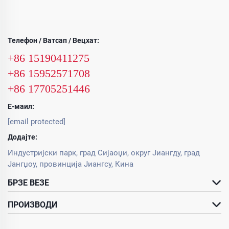
Телефон / Ватсап / Вецхат:
+86 15190411275
+86 15952571708
+86 17705251446
Е-маил:
[email protected]
Додајте:
Индустријски парк, град Сијаоџи, округ Јиангду, град
Јангџоу, провинција Јиангсу, Кина
БРЗЕ ВЕЗЕ
ПРОИЗВОДИ