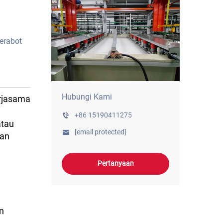
erabot
Hubungi Kami
erjasama
+86 15190411275
atau
[email protected]
san
Pertanyaan
n