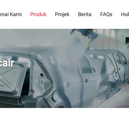
nai Kami
Produk
Projek
Berita
FAQs
Hub
air
r