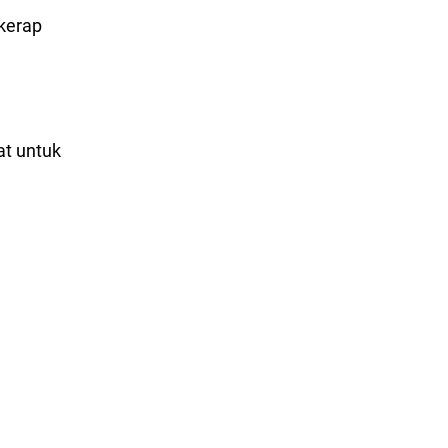
kerap
at untuk