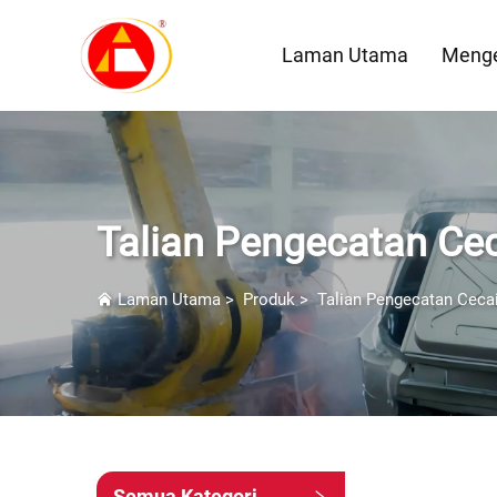
Laman Utama
Menge
Talian Pengecatan Cec
Laman Utama
>
Produk
>
Talian Pengecatan Cecai
Semua Kategori