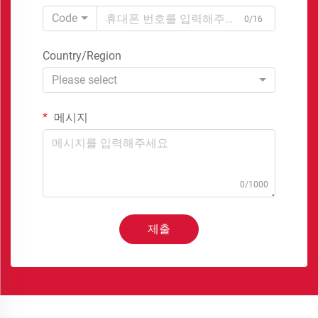
Code
0/16
Country/Region
Please select
메시지
0/1000
제출