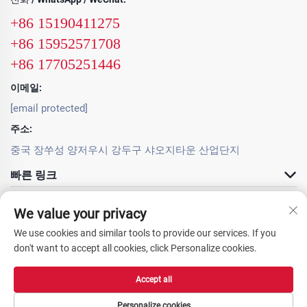
+86 15190411275
+86 15952571708
+86 17705251446
이메일:
[email protected]
주소:
중국 장쑤성 양저우시 강두구 샤오지타운 산업단지
빠른 링크
제품
We value your privacy
We use cookies and similar tools to provide our services. If you
don't want to accept all cookies, click Personalize cookies.
Accept all
Copyright © 2025 Yangzhou OURS Machinery Co., Ltd. All rights reserved. -
개인정보 처리방침
Personalize cookies