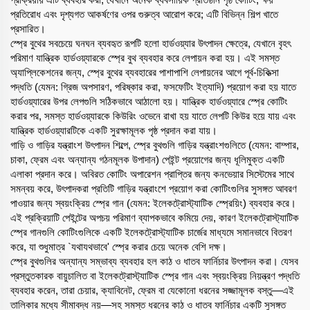
প্রতিরোধ এবং দৃশ্যগত আকর্ষণের ওপর গুরুত্ব আরোপ করে; এটি বিভিন্ন শিল্প খাতে
প্রসারিত।
স্প্রে বুথের সবচেয়ে ঘনঘন ব্যবহৃত রূপটি হলো হার্ডওয়্যার উৎপাদন ক্ষেত্রে, যেখানে বৃহৎ
পরিমাণ যান্ত্রিক হার্ডওয়্যারকে স্প্রে বুথ ব্যবহার করে লেপায়ন করা হয়। এই সমস্ত
অ্যাপ্লিকেশনের জন্য, স্প্রে বুথের ব্যবহারের পাশাপাশি লেপায়নের আগে পূর্ব-চিকিত্সা
পদ্ধতি (যেমন: গ্রিজ অপসারণ, পরিষ্কার করা, ফসফেটিং ইত্যাদি) প্রয়োগ করা হয় যাতে
হার্ডওয়্যারের উপর লেপগুলি সঠিকভাবে আঠালো হয়। যান্ত্রিক হার্ডওয়্যারে স্প্রে কোটিং
করার পর, সমস্ত হার্ডওয়্যারকে কিউরিং ওভেনে রাখা হয় যাতে লেপটি কিউর হয়ে যায় এবং
যান্ত্রিক হার্ডওয়্যারটিকে একটি সুরক্ষামূলক পৃষ্ঠ প্রদান করা যায়।
গাড়ি ও গাড়ির যন্ত্রাংশ উৎপাদন শিল্পে, স্প্রে বুথগুলি গাড়ির যন্ত্রাংশগুলিতে (যেমন: বাম্পার,
চাকা, ফ্রেম এবং অন্যান্য গঠনমূলক উপাদান) পেইন্ট প্রয়োগের জন্য ধূলিমুক্ত একটি
এলাকা প্রদান করে। অবিরত কোটিং অপারেশন প্রাপ্তির জন্য কনভেয়ার সিস্টেমের সাথে
সমন্বয় করে, উৎপাদকরা প্রতিটি গাড়ির যন্ত্রাংশে প্রয়োগ করা কোটিংগুলির সুসঙ্গত আবরণ
পাওয়ার জন্য স্বয়ংক্রিয় স্প্রে গান (যেমন: ইলেকট্রোস্ট্যাটিক স্প্রেয়িং) ব্যবহার করে।
এই প্রক্রিয়াটি পেইন্টের অপচয় পরিমাণ ব্যাপকভাবে কমিয়ে দেয়, কারণ ইলেকট্রোস্ট্যাটিক
স্প্রে গানগুলি কোটিংগুলিকে একটি ইলেকট্রোস্ট্যাটিক চার্জের মাধ্যমে সমানভাবে বিতরণ
করে, যা শুধুমাত্র `যথাযথভাবে' স্প্রে করার চেয়ে অনেক বেশি দক্ষ।
স্প্রে বুথগুলির অন্যান্য সম্ভাব্য ব্যবহার হল কাঠ ও ধাতব ফার্নিচার উৎপাদন করা। যেসব
প্রস্তুতকারক বায়ুচালিত বা ইলেকট্রোস্ট্যাটিক স্প্রে গান এবং স্বয়ংক্রিয় নিয়ন্ত্রণ পদ্ধতি
ব্যবহার করেন, তারা চেয়ার, ক্যাবিনেট, ফ্রেম বা যেকোনো ধরনের সজ্জামূলক বস্তু—এই
তালিকার মধ্যে সীমাবদ্ধ নয়—সহ সমস্ত ধরনের কাঠ ও ধাতব ফার্নিচার একটি সুসঙ্গত