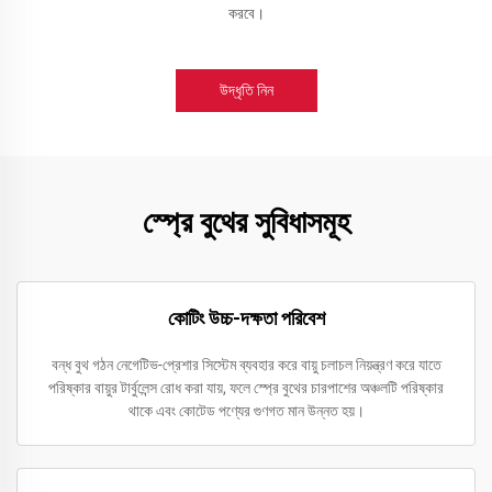
করবে।
উদ্ধৃতি নিন
স্প্রে বুথের সুবিধাসমূহ
কোটিং উচ্চ-দক্ষতা পরিবেশ
বন্ধ বুথ গঠন নেগেটিভ-প্রেশার সিস্টেম ব্যবহার করে বায়ু চলাচল নিয়ন্ত্রণ করে যাতে
পরিষ্কার বায়ুর টার্বুলেন্স রোধ করা যায়, ফলে স্প্রে বুথের চারপাশের অঞ্চলটি পরিষ্কার
থাকে এবং কোটেড পণ্যের গুণগত মান উন্নত হয়।