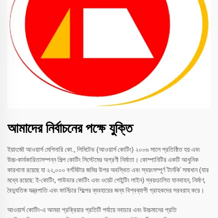
আমাদের নির্বাচনের পক্ষে যুক্তি
ইয়াংজৌ আওয়ার্স মেশিনারি কো., লিমিটেড (আওয়ার্স কোটিং) ২০০৬ সালে প্রতিষ্ঠিত হয় এবং
উচ্চ-কার্যকারিতাসম্পন্ন শিল্প কোটিং সিস্টেমের অগ্রণী নির্মাতা। কোম্পানিটির একটি আধুনিক
কারখানা রয়েছে যা ২২,০০০ বর্গমিটার জমির উপর অবস্থিত এবং স্বয়ংসম্পূর্ণ 'টার্নকি' সমাধান (যার
মধ্যে রয়েছে: ই-কোটিং, পাউডার কোটিং এবং ওয়েট পেইন্টিং লাইন) স্বয়ংচালিত যানবাহন, নির্মাণ,
বৈদ্যুতিক যন্ত্রপাতি এবং ফার্নিচার শিল্পের ব্যবহারের জন্য বিশ্বব্যাপী গ্রাহকদের সরবরাহ করে।
আওয়ার্স কোটিং-এ আমরা প্রক্রিয়ার প্রতিটি পর্যায়ে নবাচার এবং উচ্চমানের প্রতি