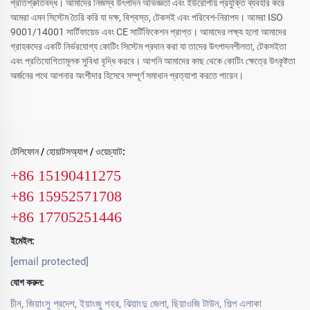
প্রতিশ্রুতিবদ্ধ। আমাদের নিজস্ব উৎপাদন অভিজ্ঞতা এবং ইউরোপীয় প্রযুক্তি ব্যবহার করে
আমরা এমন সিস্টেম তৈরি করি যা দক্ষ, বিশ্বস্ত, টেকসই এবং পরিবেশ-নিরাপদ। আমরা ISO
9001/14001 সার্টিফায়েড এবং CE সার্টিফিকেশন প্রাপ্ত। আমাদের লক্ষ্য হলো আমাদের
গ্রাহকদের একটি নির্ভরযোগ্য কোটিং সিস্টেম প্রদান করা যা তাদের উৎপাদনশীলতা, টেকসইতা
এবং প্রতিযোগিতামূলক সুবিধা বৃদ্ধি করবে। আপনি আমাদের কাছ থেকে কোটিং ক্ষেত্রে উৎকৃষ্টতা
অর্জনের পথে আপনার অংশীদার হিসেবে সম্পূর্ণ সমাধান প্রত্যাশা করতে পারেন।
টেলিফোন / হোয়াটসঅ্যাপ / ওয়েচ্যাট:
+86 15190411275
+86 15952571708
+86 17705251446
ইমেইল:
[email protected]
যোগ করুন:
চীন, জিয়াংসু প্রদেশ, ইয়াংজু শহর, ঝিয়াংদু জেলা, ছিয়াওজি টাউন, শিল্প এলাকা