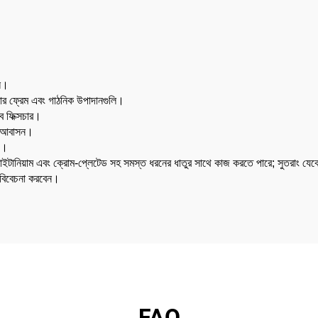
লি।
ানালার ফ্রেম এবং গাঠনিক উপাদানগুলি।
ব ফিক্সচার।
িক আবাসন।
িং।
, টাইটানিয়াম এবং ক্রোম-প্লেটেড সহ সমস্ত ধরনের ধাতুর সাথে কাজ করতে পারে; সুতরাং যেকো
 বিবেচনা করবেন।
FAQ