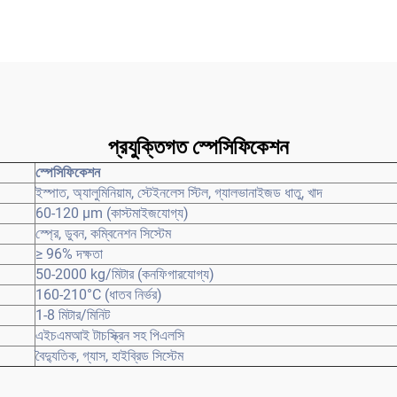
প্রযুক্তিগত স্পেসিফিকেশন
স্পেসিফিকেশন
ইস্পাত, অ্যালুমিনিয়াম, স্টেইনলেস স্টিল, গ্যালভানাইজড ধাতু, খাদ
60-120 μm (কাস্টমাইজযোগ্য)
স্প্রে, ডুবন, কম্বিনেশন সিস্টেম
≥ 96% দক্ষতা
50-2000 kg/মিটার (কনফিগারযোগ্য)
160-210°C (ধাতব নির্ভর)
1-8 মিটার/মিনিট
এইচএমআই টাচস্ক্রিন সহ পিএলসি
বৈদ্যুতিক, গ্যাস, হাইব্রিড সিস্টেম