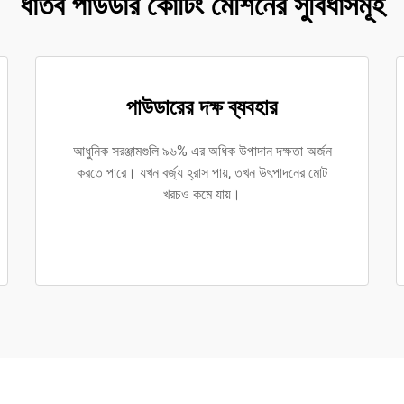
ধাতব পাউডার কোটিং মেশিনের সুবিধাসমূহ
পাউডারের দক্ষ ব্যবহার
আধুনিক সরঞ্জামগুলি ৯৬% এর অধিক উপাদান দক্ষতা অর্জন
করতে পারে। যখন বর্জ্য হ্রাস পায়, তখন উৎপাদনের মোট
খরচও কমে যায়।