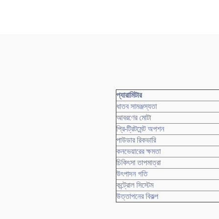
প্যারামিটার
ধাতব সামঞ্জস্যতা
আবরণের মোটা
প্রি-ট্রিটমেন্ট অপশন
পাউডার রিকভারি
কনভেয়ারের ক্ষমতা
চিকিৎসা তাপমাত্রা
উৎপাদন গতি
কন্ট্রোল সিস্টেম
উত্তাপনের বিকল্প