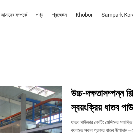
আমাদের সম্পর্কে
পণ্য
প্রজেক্টস
Khobor
Sampark Kor
উচ্চ-দক্ষতাসম্পন্ন শিল
স্বয়ংক্রিয় ধাতব প
ধাতব পাউডার কোটিং মেশিনের সমাপ্তি
ব্যবহৃত সকল প্রকার ধাতব উপাদান—যেম