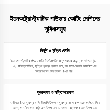
ইলেকট্রোস্ট্যাটিক পাউডার কোটিং মেশিনের
সুবিধাসমূহ
নির্ভুল ও সুস্থির কোটিং
ইলেকট্রোস্ট্যাটিক গুঁড়ো কোটিং সিস্টেমগুলি সমস্ত ধরনের ধাতুর বৃহৎ পৃষ্ঠতলে (৬০–
১২০ মাইক্রোমিটার) সুস্থির পুরুত্ব প্রদান করে, যার ফলে টেকসই আসক্তি এবং
ক্ষয়রোধে চমৎকার সুরক্ষা পাওয়া যায়।
পুনরুদ্ধার ও শক্তি সংরক্ষণ
একীভূত গুঁড়ো পুনরুদ্ধার সিস্টেমগুলি উপকরণ পুনরুদ্ধারের হারকে ≥৯৫-৯৬% এ নিয়ে
আসে, যা পরিবেশগত বর্জ্য এবং উৎপাদন খরচ কমায়। বহুসংখ্যক তাপ উৎপাদনের