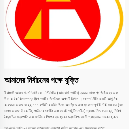
আমাদের নির্বাচনের পক্ষে যুক্তি
ইয়াংজৌ আওয়ার্স মেশিনারি কো., লিমিটেড (আওয়ার্স কোটিং) ২০০৬ সালে প্রতিষ্ঠিত হয় এবং
উচ্চ-কার্যকারিতাসম্পন্ন শিল্প কোটিং সিস্টেমের অগ্রণী নির্মাতা। কোম্পানিটির একটি আধুনিক
কারখানা রয়েছে যা ২২,০০০ বর্গমিটার জমির উপর অবস্থিত এবং স্বয়ংসম্পূর্ণ 'টার্নকি' সমাধান (যার
মধ্যে রয়েছে: ই-কোটিং, পাউডার কোটিং এবং ওয়েট পেইন্টিং লাইন) স্বয়ংচালিত যানবাহন, নির্মাণ,
বৈদ্যুতিক যন্ত্রপাতি এবং ফার্নিচার শিল্পের ব্যবহারের জন্য বিশ্বব্যাপী গ্রাহকদের সরবরাহ করে।
আওয়ার্স কোটিং-এ আমরা প্রক্রিয়ার প্রতিটি পর্যায়ে নবাচার এবং উচ্চমানের প্রতি