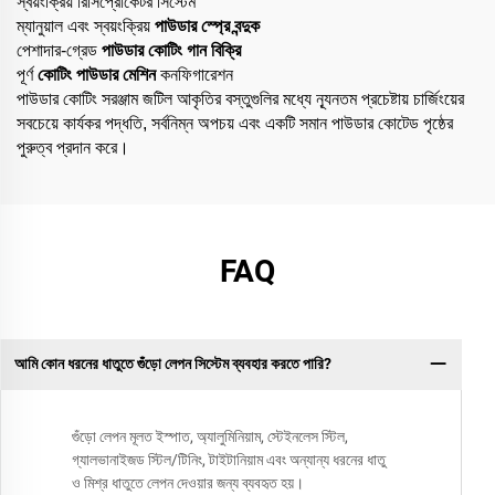
স্বয়ংক্রিয় রিসিপ্রোকেটর সিস্টেম
ম্যানুয়াল এবং স্বয়ংক্রিয়
পাউডার স্প্রে বন্দুক
পেশাদার-গ্রেড
পাউডার কোটিং গান বিক্রি
পূর্ণ
কোটিং পাউডার মেশিন
কনফিগারেশন
পাউডার কোটিং সরঞ্জাম জটিল আকৃতির বস্তুগুলির মধ্যে ন্যূনতম প্রচেষ্টায় চার্জিংয়ের
সবচেয়ে কার্যকর পদ্ধতি, সর্বনিম্ন অপচয় এবং একটি সমান পাউডার কোটেড পৃষ্ঠের
পুরুত্ব প্রদান করে।
FAQ
আমি কোন ধরনের ধাতুতে গুঁড়ো লেপন সিস্টেম ব্যবহার করতে পারি?
গুঁড়ো লেপন মূলত ইস্পাত, অ্যালুমিনিয়াম, স্টেইনলেস স্টিল,
গ্যালভানাইজড স্টিল/টিনিং, টাইটানিয়াম এবং অন্যান্য ধরনের ধাতু
ও মিশ্র ধাতুতে লেপন দেওয়ার জন্য ব্যবহৃত হয়।