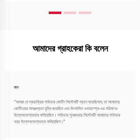
আমাদের গ্রাহকেরা কি বলেন
জন
“আমরা যে স্বয়ংক্রিয় পাউডার কোটিং সিস্টেমটি গ্রহণ করেছিলাম, তা আমাদের
কোটিংয়ের সামঞ্জস্যতা বৃদ্ধি করেছিল এবং উৎপাদিত ওভারস্প্রে-এর পরিমাণও
উল্লেখযোগ্যভাবে কমিয়েছিল। পাউডার পুনরুদ্ধার সিস্টেমটি আমাদের পাউডার
খরচ উল্লেখযোগ্যভাবে কমিয়েছিল।”