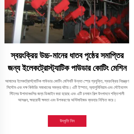
স্বয়ংক্রিয় উচ্চ-মানের ধাতব পৃষ্ঠের সমাপ্তির
জন্য ইলেকট্রোস্ট্যাটিক পাউডার কোটিং মেশিন
আমাদের ইলেকট্রোস্ট্যাটিক পাউডার কোটিং মেশিনটি উন্নত স্প্রে প্রযুক্তি, স্বয়ংক্রিয় নিয়ন্ত্রণ
সিস্টেম এবং দক্ষ কিউরিং সমাধানের সমন্বয় ঘটায়। এটি ইস্পাত, অ্যালুমিনিয়াম এবং স্টেইনলেস
স্টিলের উপাদানগুলির জন্য ডিজাইন করা হয়েছে এবং এটি চলমান শিল্প উৎপাদনে শক্তিশালী
আসঞ্জন, ক্ষয়রোধী ক্ষমতা এবং উপকরণের অপ্টিমাইজড ব্যবহার নিশ্চিত করে।
উদ্ধৃতি নিন