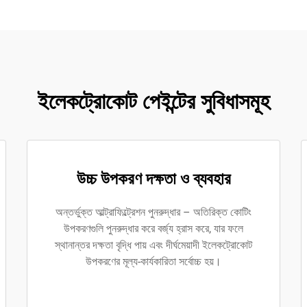
ইলেকট্রোকোট পেইন্টের সুবিধাসমূহ
উচ্চ উপকরণ দক্ষতা ও ব্যবহার
অন্তর্ভুক্ত আল্ট্রাফিল্ট্রেশন পুনরুদ্ধার – অতিরিক্ত কোটিং
উপকরণগুলি পুনরুদ্ধার করে বর্জ্য হ্রাস করে, যার ফলে
স্থানান্তর দক্ষতা বৃদ্ধি পায় এবং দীর্ঘমেয়াদী ইলেকট্রোকোট
উপকরণের মূল্য-কার্যকারিতা সর্বোচ্চ হয়।