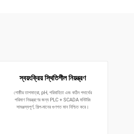
স্বয়ংক্রিয় স্থিতিশীল নিয়ন্ত্রণ
গোষ্ঠীর তাপমাত্রা, pH, পরিবাহিতা এবং কঠিন পদার্থের
পরিমাণ নিয়ন্ত্রণের জন্য PLC + SCADA মনিটরিং
সামঞ্জস্যপূর্ণ, শিল্প-মানের গুণগত মান নিশ্চিত করে।