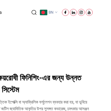
a
BN
ষয়রোধী ফিনিশিং-এর জন্য উন্নত
সিস্টেম
িক ইপোক্সি বা অ্যাক্রিলিক ফর্মুলেশন ব্যবহার করা হয়, যা ডুবিয়ে
এটি জটিল জ্যামিতিক আকৃতির উপর সুসঙ্গত কভারেজ, চমৎকার আসঞ্জন