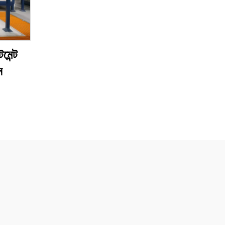
টমেন্ট
ন