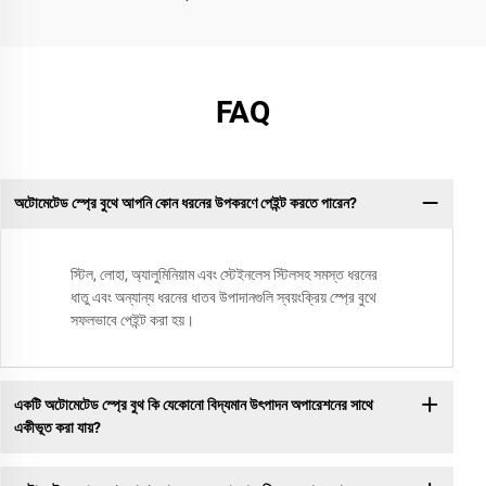
FAQ
অটোমেটেড স্প্রে বুথে আপনি কোন ধরনের উপকরণে পেইন্ট করতে পারেন?
স্টিল, লোহা, অ্যালুমিনিয়াম এবং স্টেইনলেস স্টিলসহ সমস্ত ধরনের
ধাতু এবং অন্যান্য ধরনের ধাতব উপাদানগুলি স্বয়ংক্রিয় স্প্রে বুথে
সফলভাবে পেইন্ট করা হয়।
একটি অটোমেটেড স্প্রে বুথ কি যেকোনো বিদ্যমান উৎপাদন অপারেশনের সাথে
একীভূত করা যায়?