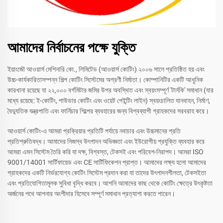
আমাদের নির্বাচনের পক্ষে যুক্তি
ইয়াংজৌ আওয়ার্স মেশিনারি কো., লিমিটেড (আওয়ার্স কোটিং) ২০০৬ সালে প্রতিষ্ঠিত হয় এবং
উচ্চ-কার্যকারিতাসম্পন্ন শিল্প কোটিং সিস্টেমের অগ্রণী নির্মাতা। কোম্পানিটির একটি আধুনিক
কারখানা রয়েছে যা ২২,০০০ বর্গমিটার জমির উপর অবস্থিত এবং স্বয়ংসম্পূর্ণ 'টার্নকি' সমাধান (যার
মধ্যে রয়েছে: ই-কোটিং, পাউডার কোটিং এবং ওয়েট পেইন্টিং লাইন) স্বয়ংচালিত যানবাহন, নির্মাণ,
বৈদ্যুতিক যন্ত্রপাতি এবং ফার্নিচার শিল্পের ব্যবহারের জন্য বিশ্বব্যাপী গ্রাহকদের সরবরাহ করে।
আওয়ার্স কোটিং-এ আমরা প্রক্রিয়ার প্রতিটি পর্যায়ে নবাচার এবং উচ্চমানের প্রতি
প্রতিশ্রুতিবদ্ধ। আমাদের নিজস্ব উৎপাদন অভিজ্ঞতা এবং ইউরোপীয় প্রযুক্তি ব্যবহার করে
আমরা এমন সিস্টেম তৈরি করি যা দক্ষ, বিশ্বস্ত, টেকসই এবং পরিবেশ-নিরাপদ। আমরা ISO
9001/14001 সার্টিফায়েড এবং CE সার্টিফিকেশন প্রাপ্ত। আমাদের লক্ষ্য হলো আমাদের
গ্রাহকদের একটি নির্ভরযোগ্য কোটিং সিস্টেম প্রদান করা যা তাদের উৎপাদনশীলতা, টেকসইতা
এবং প্রতিযোগিতামূলক সুবিধা বৃদ্ধি করবে। আপনি আমাদের কাছ থেকে কোটিং ক্ষেত্রে উৎকৃষ্টতা
অর্জনের পথে আপনার অংশীদার হিসেবে সম্পূর্ণ সমাধান প্রত্যাশা করতে পারেন।