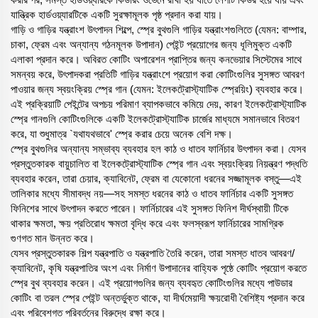
যান্ত্রিক হার্ডওয়্যারটিকে একটি সুরক্ষামূলক পৃষ্ঠ প্রদান করা যায়।
গাড়ি ও গাড়ির যন্ত্রাংশ উৎপাদন শিল্পে, স্প্রে বুথগুলি গাড়ির যন্ত্রাংশগুলিতে (যেমন: বাম্পার,
চাকা, ফ্রেম এবং অন্যান্য গঠনমূলক উপাদান) পেইন্ট প্রয়োগের জন্য ধূলিমুক্ত একটি
এলাকা প্রদান করে। অবিরত কোটিং অপারেশন প্রাপ্তির জন্য কনভেয়ার সিস্টেমের সাথে
সমন্বয় করে, উৎপাদকরা প্রতিটি গাড়ির যন্ত্রাংশে প্রয়োগ করা কোটিংগুলির সুসঙ্গত আবরণ
পাওয়ার জন্য স্বয়ংক্রিয় স্প্রে গান (যেমন: ইলেকট্রোস্ট্যাটিক স্প্রেয়িং) ব্যবহার করে।
এই প্রক্রিয়াটি পেইন্টের অপচয় পরিমাণ ব্যাপকভাবে কমিয়ে দেয়, কারণ ইলেকট্রোস্ট্যাটিক
স্প্রে গানগুলি কোটিংগুলিকে একটি ইলেকট্রোস্ট্যাটিক চার্জের মাধ্যমে সমানভাবে বিতরণ
করে, যা শুধুমাত্র `যথাযথভাবে' স্প্রে করার চেয়ে অনেক বেশি দক্ষ।
স্প্রে বুথগুলির অন্যান্য সম্ভাব্য ব্যবহার হল কাঠ ও ধাতব ফার্নিচার উৎপাদন করা। যেসব
প্রস্তুতকারক বায়ুচালিত বা ইলেকট্রোস্ট্যাটিক স্প্রে গান এবং স্বয়ংক্রিয় নিয়ন্ত্রণ পদ্ধতি
ব্যবহার করেন, তারা চেয়ার, ক্যাবিনেট, ফ্রেম বা যেকোনো ধরনের সজ্জামূলক বস্তু—এই
তালিকার মধ্যে সীমাবদ্ধ নয়—সহ সমস্ত ধরনের কাঠ ও ধাতব ফার্নিচার একটি সুসঙ্গত
ফিনিশের সাথে উৎপাদন করতে পারেন। ফার্নিচারের এই সুসঙ্গত ফিনিশ দীর্ঘস্থায়ী টিকে
থাকার ক্ষমতা, ক্ষয় প্রতিরোধ ক্ষমতা বৃদ্ধি করে এবং ফলস্বরূপ ফার্নিচারের সামগ্রিক
গুণগত মান উন্নত করে।
যেসব প্রস্তুতকারক শিল্প যন্ত্রপাতি ও যন্ত্রপাতি তৈরি করেন, তারা সমস্ত ধাতব আবরণ/
ক্যাবিনেট, কৃষি যন্ত্রপাতির অংশ এবং নির্মাণ উপাদানের বাহ্যিক পৃষ্ঠে কোটিং প্রয়োগ করতে
স্প্রে বুথ ব্যবহার করেন। এই প্রয়োগগুলির জন্য ব্যবহৃত কোটিংগুলির মধ্যে পাউডার
কোটিং বা তরল স্প্রে পেইন্ট অন্তর্ভুক্ত থাকে, যা দীর্ঘমেয়াদী ক্ষয়রোধী বৈশিষ্ট্য প্রদান করে
এবং পরিবেশগত পরিবর্তনের বিরুদ্ধে রক্ষা করে।