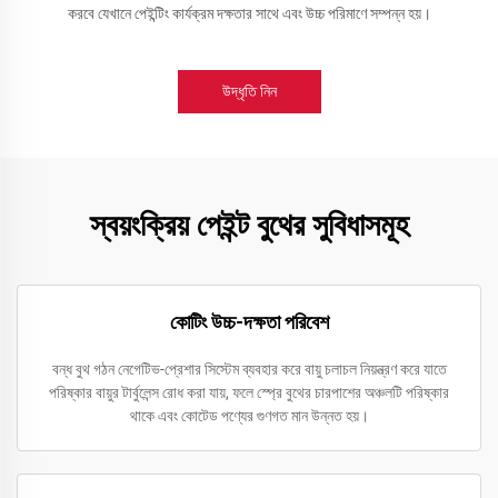
করবে যেখানে পেইন্টিং কার্যক্রম দক্ষতার সাথে এবং উচ্চ পরিমাণে সম্পন্ন হয়।
উদ্ধৃতি নিন
স্বয়ংক্রিয় পেইন্ট বুথের সুবিধাসমূহ
কোটিং উচ্চ-দক্ষতা পরিবেশ
বন্ধ বুথ গঠন নেগেটিভ-প্রেশার সিস্টেম ব্যবহার করে বায়ু চলাচল নিয়ন্ত্রণ করে যাতে
পরিষ্কার বায়ুর টার্বুলেন্স রোধ করা যায়, ফলে স্প্রে বুথের চারপাশের অঞ্চলটি পরিষ্কার
থাকে এবং কোটেড পণ্যের গুণগত মান উন্নত হয়।