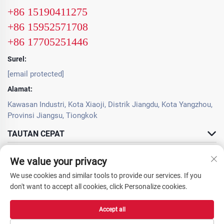
+86 15190411275
+86 15952571708
+86 17705251446
Surel:
[email protected]
Alamat:
Kawasan Industri, Kota Xiaoji, Distrik Jiangdu, Kota Yangzhou,
Provinsi Jiangsu, Tiongkok
TAUTAN CEPAT
PRODUK
We value your privacy
We use cookies and similar tools to provide our services. If you
don't want to accept all cookies, click Personalize cookies.
Accept all
Hak Cipta © 2025 Yangzhou OURS Machinery Co., Ltd. Seluruh hak dilindungi
undang-undang. -
Kebijakan Privasi